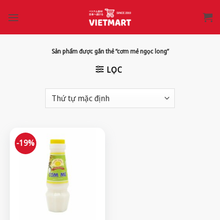
Bỏ
qua
nội
dung
Sản phẩm được gắn thẻ “cơm mẻ ngọc long”
LỌC
-19%