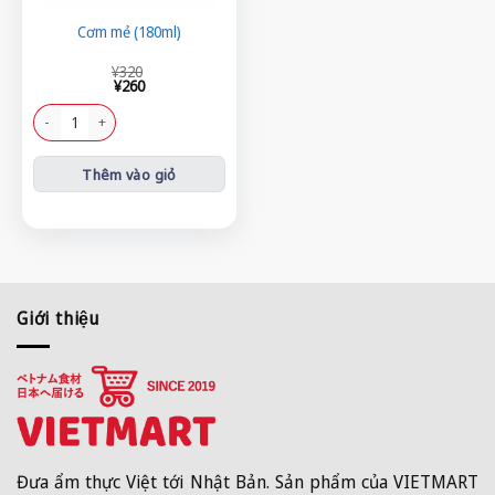
Cơm mẻ (180ml)
Giá
Giá
¥
320
gốc
hiện
¥
260
là:
tại
¥320.
là:
Cơm mẻ (180ml) số lượng
¥260.
Thêm vào giỏ
Giới thiệu
Đưa ẩm thực Việt tới Nhật Bản. Sản phẩm của VIETMART