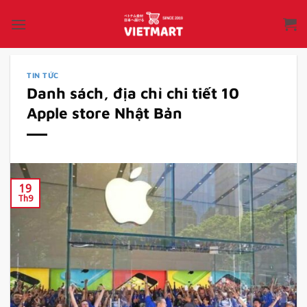
Bỏ
qua
nội
dung
TIN TỨC
Danh sách, địa chỉ chi tiết 10
Apple store Nhật Bản
19
Th9