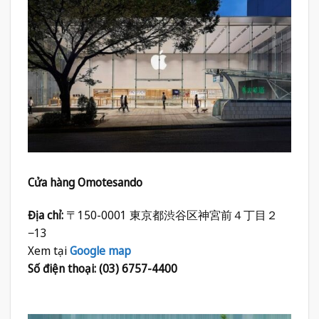
Cửa hàng Omotesando
Địa chỉ:
〒150-0001 東京都渋谷区神宮前４丁目２
−13
Xem tại
Google map
Số điện thoại: (03) 6757-4400