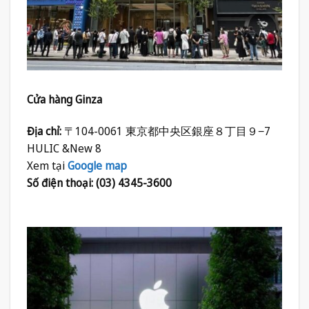
Cửa hàng Ginza
Địa chỉ:
〒104-0061 東京都中央区銀座８丁目９−7
HULIC &New 8
Xem tại
Google map
Số điện thoại: (03) 4345-3600