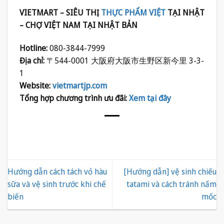
VIETMART – SIÊU THỊ
THỰC PHẨM VIỆT
TẠI NHẬT
– CHỢ VIỆT NAM TẠI NHẬT BẢN
Hotline:
080-3844-7999
Địa chỉ:
〒544-0001 大阪府大阪市生野区新今里 3-3-
1
Website:
vietmartjp.com
Tổng hợp chương trình ưu đãi:
Xem tại đây
Hướng dẫn cách tách vỏ hàu
[Hướng dẫn] vệ sinh chiếu
sữa và vệ sinh trước khi chế
tatami và cách tránh nấm
biến
mốc