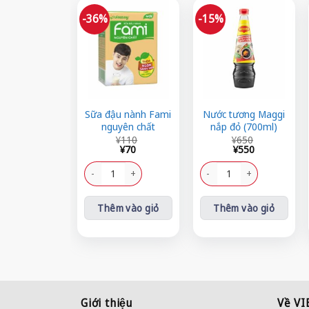
-36%
-15%
Sữa đậu nành Fami
Nước tương Maggi
nguyên chất
nắp đỏ (700ml)
Giá
Giá
Giá
Giá
¥
110
¥
650
gốc
hiện
gốc
hiện
¥
70
¥
550
là:
tại
là:
tại
¥110.
là:
Sữa đậu nành Fami nguyên chất số lượng
¥650.
là:
Nước tương Maggi nắp đỏ (
¥70.
¥550.
Thêm vào giỏ
Thêm vào giỏ
Giới thiệu
Về V