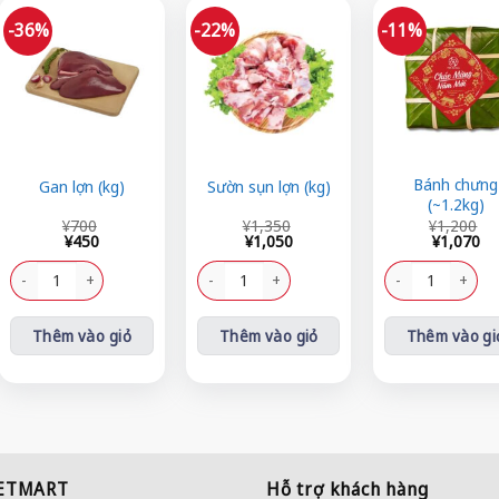
-36%
-22%
-11%
Bánh chưng
Gan lợn (kg)
Sườn sụn lợn (kg)
(~1.2kg)
Giá
Giá
Giá
Giá
Giá
Giá
¥
700
¥
1,350
¥
1,200
gốc
hiện
gốc
hiện
gốc
hiện
¥
450
¥
1,050
¥
1,070
là:
tại
là:
tại
là:
tại
700ml) số lượng
¥700.
là:
Gan lợn (kg) số lượng
¥1,350.
là:
Sườn sụn lợn (kg) số lượng
¥1,200.
là:
Bánh chưng (~1.2
¥450.
¥1,050.
¥1,070.
Thêm vào giỏ
Thêm vào giỏ
Thêm vào gi
IETMART
Hỗ trợ khách hàng