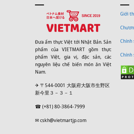
Giới th
Chương
Chính
Đưa ẩm thực Việt tới Nhật Bản. Sản
phẩm của VIETMART gồm thực
Chính 
phẩm Việt, gia vị, đặc sản, các
nguyên liệu chế biến món ăn Việt
Nam.
✈ 〒544-0001 大阪府大阪市生野区
新今里３－３－１
☎ (+81) 80-3864-7999
✉ cskh@vietmartjp.com