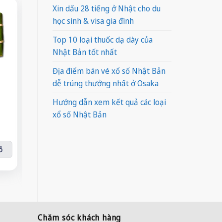
Xin dấu 28 tiếng ở Nhật cho du
-13%
-19%
-13%
học sinh & visa gia đình
Top 10 loại thuốc dạ dày của
Nhật Bản tốt nhất
Địa điểm bán vé xổ số Nhật Bản
Nước dừa tươi
Tam Thái Tử Nhất
Bánh 
dễ trúng thưởng nhất ở Osaka
Vinamilk Coco Fresh
Ca (500ml)
Na
Giá
Giá
Giá
Giá
1L
¥
700
Hướng dẫn xem kết quả các loại
gốc
hiện
gốc
hiện
¥
570
Giá
Giá
¥
520
là:
tại
là:
tại
xổ số Nhật Bản
gốc
hiện
¥
450
kg) số lượng
¥700.
là:
Tam Thái Tử Nhất Ca (500ml) số lượ
¥450.
là:
Bánh tr
là:
tại
¥570.
¥390.
¥520.
là:
Nước dừa tươi Vinamilk Coco Fresh 1L số lượng
¥450.
ỏ
Thêm vào giỏ
Thê
Thêm vào giỏ
Chăm sóc khách hàng