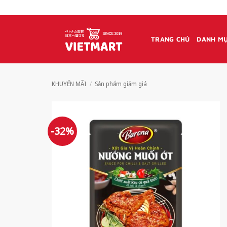
Bỏ
qua
nội
TRANG CHỦ
DANH MỤ
dung
KHUYẾN MÃI
/
Sản phẩm giảm giá
-32%