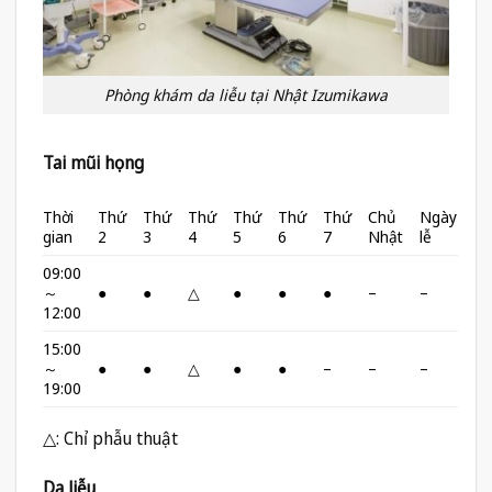
Phòng khám da liễu tại Nhật Izumikawa
Tai mũi họng
Thời
Thứ
Thứ
Thứ
Thứ
Thứ
Thứ
Chủ
Ngày
gian
2
3
4
5
6
7
Nhật
lễ
09:00
～
●
●
△
●
●
●
–
–
12:00
15:00
～
●
●
△
●
●
–
–
–
19:00
△: Chỉ phẫu thuật
Da liễu