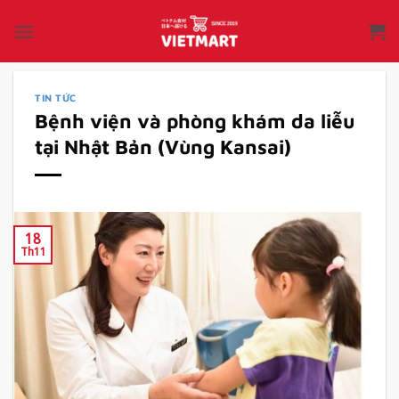
Bỏ
qua
nội
dung
TIN TỨC
Bệnh viện và phòng khám da liễu
tại Nhật Bản (Vùng Kansai)
18
Th11