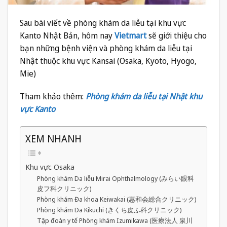
Sau bài viết về phòng khám da liễu tại khu vực
Kanto Nhật Bản, hôm nay
Vietmart
sẽ giới thiệu cho
bạn những bệnh viện và phòng khám da liễu tại
Nhật thuộc khu vực Kansai (Osaka, Kyoto, Hyogo,
Mie)
Tham khảo thêm:
Phòng khám da liễu tại Nhật khu
vực Kanto
XEM NHANH
Khu vực Osaka
Phòng khám Da liễu Mirai Ophthalmology (みらい眼科
皮フ科クリニック)
Phòng khám Đa khoa Keiwakai (惠和会総合クリニック)
Phòng khám Da Kikuchi (きくち皮ふ科クリニック)
Tập đoàn y tế Phòng khám Izumikawa (医療法人 泉川