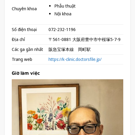
Phẫu thuật
Chuyên khoa
Nội khoa
Số điện thoại
072-232-1196
Địa chỉ
〒561-0881 大阪府豊中市中桜塚5-7-9
Các ga gần nhất
阪急宝塚本線 岡町駅
Trang web
https://k-clinic.doctorsfile.jp/
Giờ làm việc