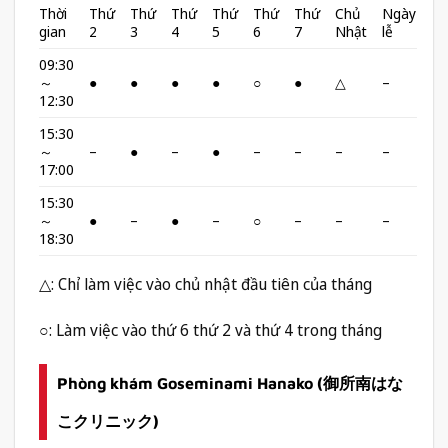
Thời
Thứ
Thứ
Thứ
Thứ
Thứ
Thứ
Chủ
Ngày
gian
2
3
4
5
6
7
Nhật
lễ
09:30
～
●
●
●
●
○
●
△
–
12:30
15:30
～
–
●
–
●
–
–
–
–
17:00
15:30
～
●
–
●
–
○
–
–
–
18:30
△: Chỉ làm việc vào chủ nhật đầu tiên của tháng
○: Làm việc vào thứ 6 thứ 2 và thứ 4 trong tháng
Phòng khám Goseminami Hanako (御所南はな
こクリニック)