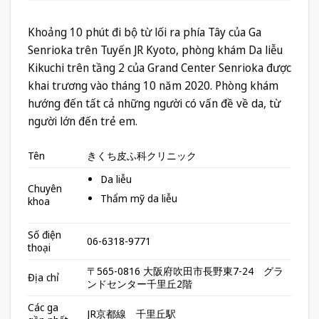
Khoảng 10 phút đi bộ từ lối ra phía Tây của Ga
Senrioka trên Tuyến JR Kyoto, phòng khám Da liễu
Kikuchi trên tầng 2 của Grand Center Senrioka được
khai trương vào tháng 10 năm 2020. Phòng khám
hướng đến tất cả những người có vấn đề về da, từ
người lớn đến trẻ em.
Tên
きくち皮ふ科クリニック
Da liễu
Chuyên
Thẩm mỹ da liễu
khoa
Số điện
06-6318-9771
thoại
〒565-0816 大阪府吹田市長野東7-24 グラ
Địa chỉ
ンドセンター千里丘2階
Các ga
JR京都線 千里丘駅