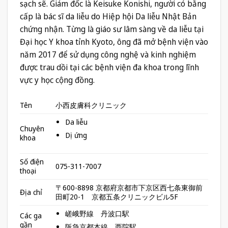
sạch sẽ. Giám đốc là Keisuke Konishi, người có bằng
cấp là bác sĩ da liễu do Hiệp hội Da liễu Nhật Bản
chứng nhận. Từng là giáo sư lâm sàng về da liễu tại
Đại học Y khoa tỉnh Kyoto, ông đã mở bệnh viện vào
năm 2017 để sử dụng công nghệ và kinh nghiệm
được trau dồi tại các bệnh viện đa khoa trong lĩnh
vực y học cộng đồng.
Tên
小西皮膚科クリニック
Da liễu
Chuyên
Dị ứng
khoa
Số điện
075-311-7007
thoại
〒600-8898 京都府京都市下京区西七条東御前
Địa chỉ
田町20-1 京都五条クリニックビル5F
嵯峨野線 丹波口駅
Các ga
gần
阪急京都本線 西院駅