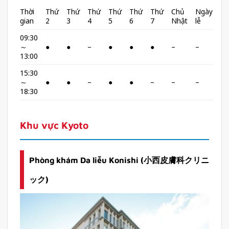
Thời
Thứ
Thứ
Thứ
Thứ
Thứ
Thứ
Chủ
Ngày
gian
2
3
4
5
6
7
Nhật
lễ
09:30
～
●
●
–
●
●
●
–
–
13:00
15:30
～
●
●
–
●
●
–
–
–
18:30
Khu vực Kyoto
Phòng khám Da liễu Konishi (小西皮膚科クリニ
ック)