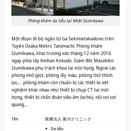
Phòng khám da liễu tại Nhật Izumikawa
Một đoạn đi bộ ngắn từ Ga Sekimetakadono trên
Tuyến Osaka Metro Tanimachi. Phòng khám
Izumikawa, khai trương vào tháng 12 năm 2016
ngay phía tây Keihan Kokudo. Giám đốc Masahiko
Izumikawa phụ trách khoa tai mũi họng. Ngoài các
phòng nhỏ giọt, phòng lấy máu, phòng thử thính
lực,… phòng khám còn chuẩn bị các thiết bị xét
nghiệm khác nhau như thiết bị chụp CT tai mũi
họng, thiết bị chẩn đoán siêu âm (echo), nội soi sợi
quang,…
Tên
医療法人 泉川クリニック
Da liễu