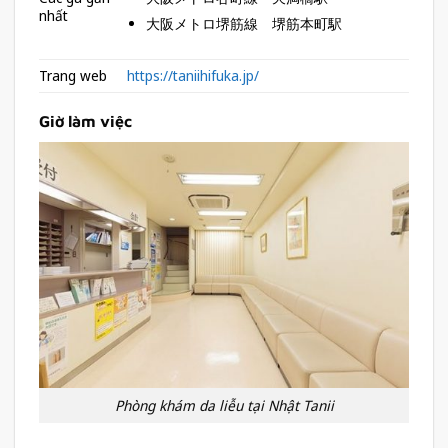
nhất
大阪メトロ堺筋線 堺筋本町駅
Trang web
https://taniihifuka.jp/
Giờ làm việc
Phòng khám da liễu tại Nhật Tanii