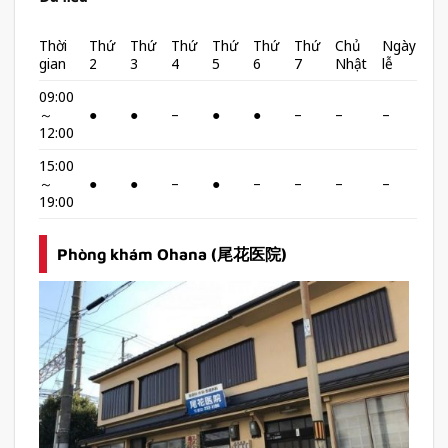
Thời
Thứ
Thứ
Thứ
Thứ
Thứ
Thứ
Chủ
Ngày
gian
2
3
4
5
6
7
Nhật
lễ
09:00
～
●
●
–
●
●
–
–
–
12:00
15:00
～
●
●
–
●
–
–
–
–
19:00
Phòng khám Ohana (尾花医院)