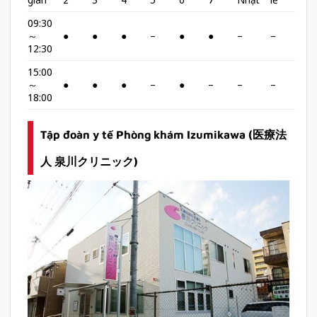
09:30
～
●
●
●
–
●
●
–
–
12:30
15:00
～
●
●
●
–
●
–
–
–
18:00
Tập đoàn y tế Phòng khám Izumikawa (医療法
人 泉川クリニック)