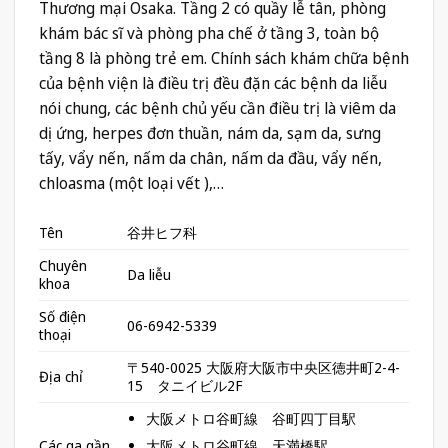
Thương mại Osaka. Tầng 2 có quầy lễ tân, phòng
khám bác sĩ và phòng pha chế ở tầng 3, toàn bộ
tầng 8 là phòng trẻ em. Chính sách khám chữa bệnh
của bệnh viện là điều trị đều đặn các bệnh da liễu
nói chung, các bệnh chủ yếu cần điều trị là viêm da
dị ứng, herpes đơn thuần, nám da, sạm da, sưng
tấy, vẩy nến, nấm da chân, nấm da đầu, vẩy nến,
chloasma (một loại vết ),…
Tên
谷井ヒフ科
Chuyên
Da liễu
khoa
Số điện
06-6942-5339
thoại
〒540-0025 大阪府大阪市中央区徳井町2-4-
Địa chỉ
15 タニイビル2F
大阪メトロ谷町線 谷町四丁目駅
大阪メトロ谷町線 天満橋駅
Các ga gần