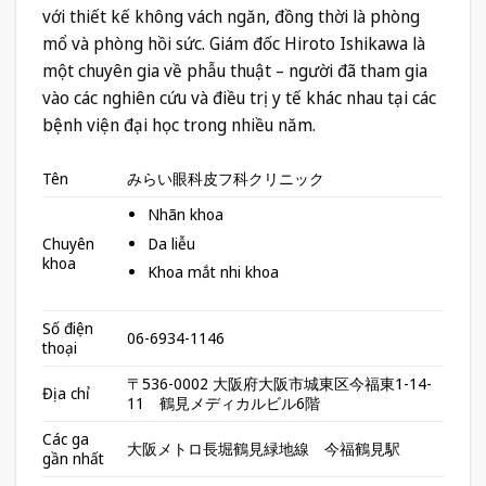
với thiết kế không vách ngăn, đồng thời là phòng
mổ và phòng hồi sức. Giám đốc Hiroto Ishikawa là
một chuyên gia về phẫu thuật – người đã tham gia
vào các nghiên cứu và điều trị y tế khác nhau tại các
bệnh viện đại học trong nhiều năm.
Tên
みらい眼科皮フ科クリニック
Nhãn khoa
Da liễu
Chuyên
khoa
Khoa mắt nhi khoa
Số điện
06-6934-1146
thoại
〒536-0002 大阪府大阪市城東区今福東1-14-
Địa chỉ
11 鶴見メディカルビル6階
Các ga
大阪メトロ長堀鶴見緑地線 今福鶴見駅
gần nhất