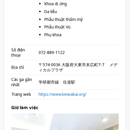
Khoa dị ứng
Da liễu
Phẫu thuật thẩm mỹ
Phẫu thuật Vú
Phụ khoa
Số điện
072-889-1122
thoại
〒574-0036 大阪府大東市末広町7-7 メデ
Địa chỉ
ィカルプラザ
Các ga gần
学研都市線 住道駅
nhất
Trang web
https://www.keiwakai.org/
Giờ làm việc