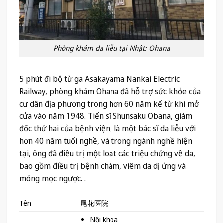
Phòng khám da liễu tại Nhật: Ohana
5 phút đi bộ từ ga Asakayama Nankai Electric
Railway, phòng khám Ohana đã hỗ trợ sức khỏe của
cư dân địa phương trong hơn 60 năm kể từ khi mở
cửa vào năm 1948. Tiến sĩ Shunsaku Obana, giám
đốc thứ hai của bệnh viện, là một bác sĩ da liễu với
hơn 40 năm tuổi nghề, và trong ngành nghề hiện
tại, ông đã điều trị một loạt các triệu chứng về da,
bao gồm điều trị bệnh chàm, viêm da dị ứng và
móng mọc ngược. .
Tên
尾花医院
Nội khoa