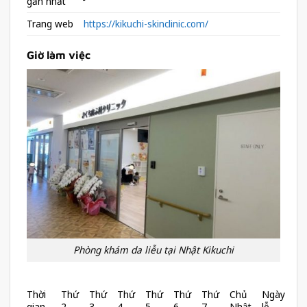
gần nhất
Trang web
https://kikuchi-skinclinic.com/
Giờ làm việc
Phòng khám da liễu tại Nhật Kikuchi
Thời
Thứ
Thứ
Thứ
Thứ
Thứ
Thứ
Chủ
Ngày
gian
2
3
4
5
6
7
Nhật
lễ