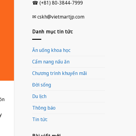
☎ (+81) 80-3844-7999
✉ cskh@vietmartjp.com
Danh mục tin tức
Ăn uống khoa học
Cẩm nang nấu ăn
Chương trình khuyến mãi
Đời sống
Du lịch
món
,
Thông báo
y
Tin tức
Bài viết mới