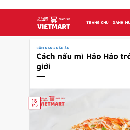
Bỏ
qua
nội
TRANG CHỦ
DANH MỤ
dung
CẨM NANG NẤU ĂN
Cách nấu mì Hảo Hảo tr
giới
18
Th8