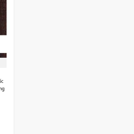
ốc
ng