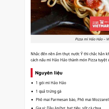
Pizza mì Hảo Hảo – Vi
Nhắc đến nền ẩm thực nước Ý thì chắc hẳn kh
cách nấu mì Hảo Hảo thành món Pizza tuyệt 
Nguyên liệu
1 gói mì Hảo Hảo
1 quả trứng gà
Phô mai Parmesan bào, Phô mai Mozzarel
Gia vị: Dầu ăn/bơ, hạt tiêu, sốt cà chua