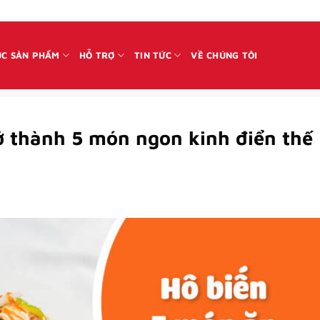
C SẢN PHẨM
HỖ TRỢ
TIN TỨC
VỀ CHÚNG TÔI
ở thành 5 món ngon kinh điển thế