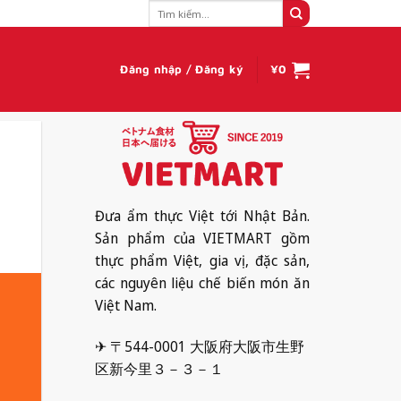
Tìm
kiếm:
Đăng nhập / Đăng ký
¥
0
Đưa ẩm thực Việt tới Nhật Bản.
Sản phẩm của VIETMART gồm
thực phẩm Việt, gia vị, đặc sản,
các nguyên liệu chế biến món ăn
Việt Nam.
✈ 〒544-0001 大阪府大阪市生野
区新今里３－３－１