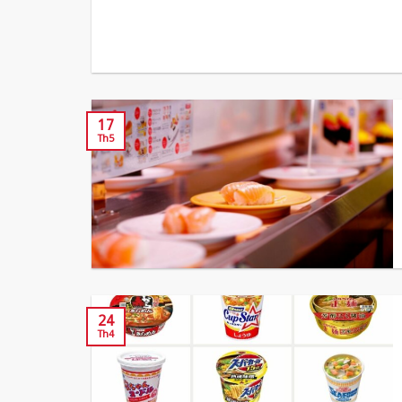
17
Th5
24
Th4