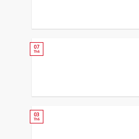
07
Th6
03
Th6