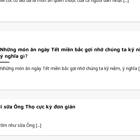
Mì cốc từ lâu đã là món ăn quen thuộc của cả người dân Nhật [...]
Những món ăn ngày Tết miền bắc gợi nhớ chúng ta kỷ n
ý nghĩa gì?
Những món ăn ngày Tết miền bắc gợi nhớ chúng ta kỷ niệm, ý nghĩa [..
 sữa Ông Thọ cực kỳ đơn giản
tìm như sữa Ông [...]