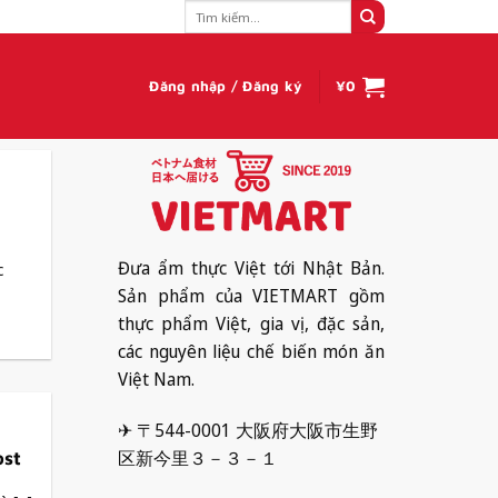
Tìm
kiếm:
Đăng nhập / Đăng ký
¥
0
Đưa ẩm thực Việt tới Nhật Bản.
c
Sản phẩm của VIETMART gồm
thực phẩm Việt, gia vị, đặc sản,
các nguyên liệu chế biến món ăn
Việt Nam.
✈ 〒544-0001 大阪府大阪市生野
区新今里３－３－１
ost