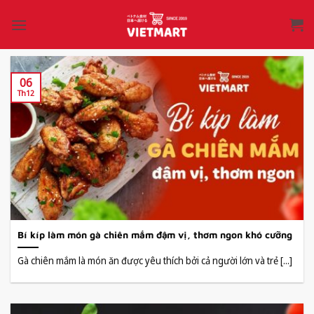
Bỏ
qua
nội
dung
06
Th12
Bí kíp làm món gà chiên mắm đậm vị, thơm ngon khó cưỡng
Gà chiên mắm là món ăn được yêu thích bởi cả người lớn và trẻ [...]