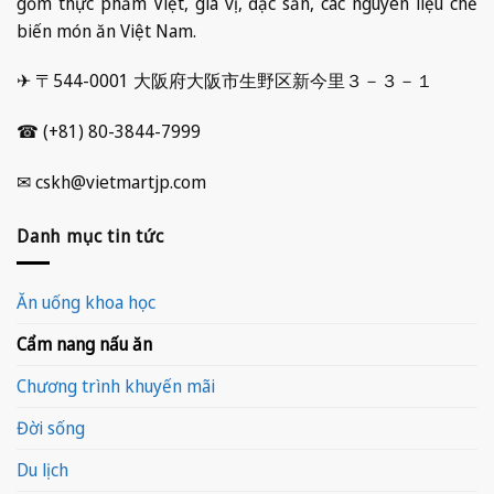
gồm thực phẩm Việt, gia vị, đặc sản, các nguyên liệu chế
biến món ăn Việt Nam.
✈ 〒544-0001 大阪府大阪市生野区新今里３－３－１
☎ (+81) 80-3844-7999
✉ cskh@vietmartjp.com
Danh mục tin tức
Ăn uống khoa học
Cẩm nang nấu ăn
Chương trình khuyến mãi
Đời sống
Du lịch