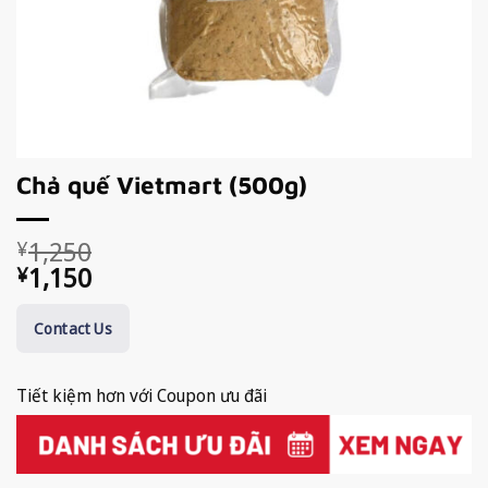
Chả quế Vietmart (500g)
Giá
Giá
1,250
¥
gốc
hiện
1,150
¥
là:
tại
¥1,250.
là:
Contact Us
¥1,150.
Tiết kiệm hơn với Coupon ưu đãi