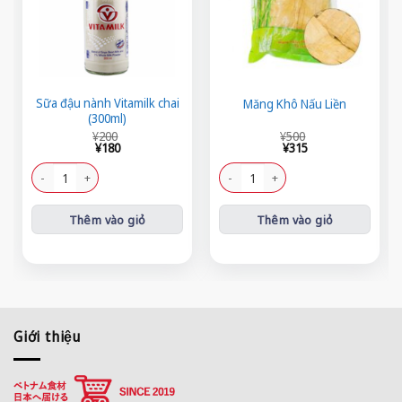
Sữa đậu nành Vitamilk chai
Măng Khô Nấu Liền
(300ml)
Giá
Giá
Giá
Giá
¥
200
¥
500
gốc
hiện
gốc
hiện
¥
180
¥
315
là:
tại
là:
tại
¥200.
là:
¥500.
là:
Sữa đậu nành Vitamilk chai (300ml) số lượng
Măng Khô Nấu Liền số lượng
¥180.
¥315.
Thêm vào giỏ
Thêm vào giỏ
Giới thiệu