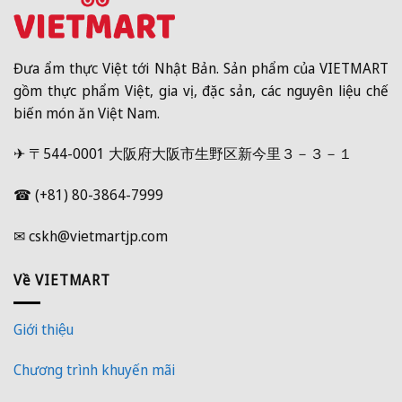
Đưa ẩm thực Việt tới Nhật Bản. Sản phẩm của VIETMART
gồm thực phẩm Việt, gia vị, đặc sản, các nguyên liệu chế
biến món ăn Việt Nam.
✈ 〒544-0001 大阪府大阪市生野区新今里３－３－１
☎ (+81) 80-3864-7999
✉ cskh@vietmartjp.com
Về VIETMART
Giới thiệu
Chương trình khuyến mãi