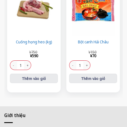
Cuống họng heo (kg)
Bột canh Hải Châu
Giá
Giá
Giá
Giá
¥
750
¥
150
gốc
hiện
gốc
hiện
¥
590
¥
70
là:
tại
là:
tại
¥750.
là:
¥150.
là:
Cuống họng heo (kg) số lượng
Bột canh Hải Châu số lượng
¥590.
¥70.
Thêm vào giỏ
Thêm vào giỏ
Giới thiệu