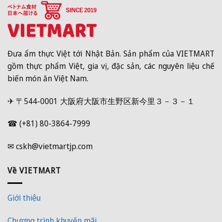
Đưa ẩm thực Việt tới Nhật Bản. Sản phẩm của VIETMART
gồm thực phẩm Việt, gia vị, đặc sản, các nguyên liệu chế
biến món ăn Việt Nam.
✈ 〒544-0001 大阪府大阪市生野区新今里３－３－１
☎ (+81) 80-3864-7999
✉ cskh@vietmartjp.com
Về VIETMART
Giới thiệu
Chương trình khuyến mãi