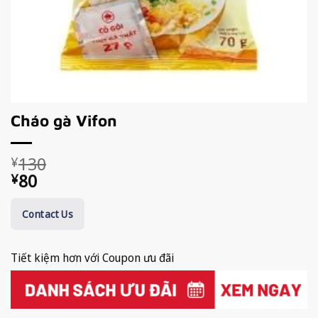
Cháo gà Vifon
Giá
Giá
130
¥
gốc
hiện
80
¥
là:
tại
¥130.
là:
Contact Us
¥80.
Tiết kiệm hơn với Coupon ưu đãi