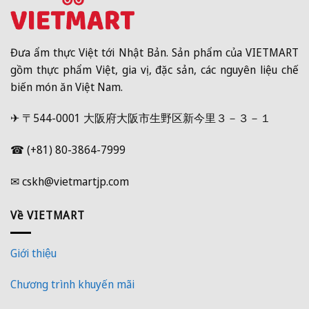
Đưa ẩm thực Việt tới Nhật Bản. Sản phẩm của VIETMART
gồm thực phẩm Việt, gia vị, đặc sản, các nguyên liệu chế
biến món ăn Việt Nam.
✈ 〒544-0001 大阪府大阪市生野区新今里３－３－１
☎ (+81) 80-3864-7999
✉ cskh@vietmartjp.com
Về VIETMART
Giới thiệu
Chương trình khuyến mãi