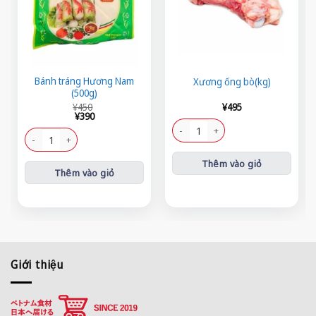
Bánh tráng Hương Nam
Xương ống bò(kg)
(500g)
Giá
Giá
¥
450
¥
495
gốc
hiện
¥
390
là:
tại
Xương ống bò(kg) số lượng
¥450.
là:
Bánh tráng Hương Nam (500g) số lượng
¥390.
Thêm vào giỏ
Thêm vào giỏ
Giới thiệu