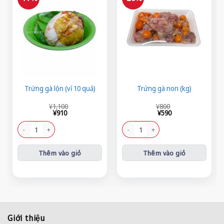
Trứng gà lộn (vỉ 10 quả)
Trứng gà non (kg)
Giá
Giá
Giá
Giá
¥
1,100
¥
800
gốc
hiện
gốc
hiện
¥
910
¥
590
là:
tại
là:
tại
¥1,100.
là:
¥800.
là:
Trứng gà lộn (vỉ 10 quả) số lượng
Trứng gà non (kg) số lượng
¥910.
¥590.
Thêm vào giỏ
Thêm vào giỏ
Giới thiệu