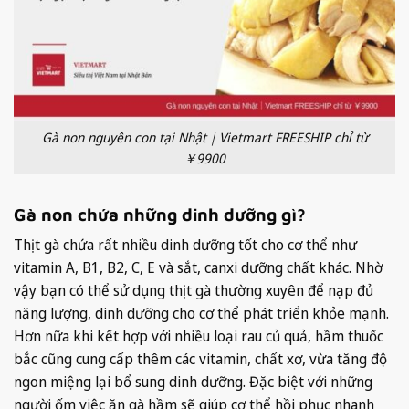
Gà non nguyên con tại Nhật｜Vietmart FREESHIP chỉ từ
￥9900
Gà non chứa những dinh dưỡng gì?
Thịt gà chứa rất nhiều dinh dưỡng tốt cho cơ thể như
vitamin A, B1, B2, C, E và sắt, canxi dưỡng chất khác. Nhờ
vậy bạn có thể sử dụng thịt gà thường xuyên để nạp đủ
năng lượng, dinh dưỡng cho cơ thể phát triển khỏe mạnh.
Hơn nữa khi kết hợp với nhiều loại rau củ quả, hầm thuốc
bắc cũng cung cấp thêm các vitamin, chất xơ, vừa tăng độ
ngon miệng lại bổ sung dinh dưỡng. Đặc biệt với những
người ốm việc ăn gà hầm sẽ giúp cơ thể hồi phục nhanh