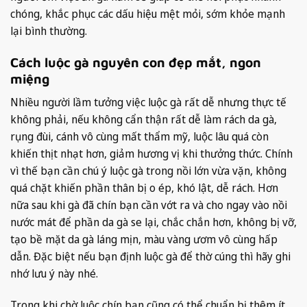
chóng, khắc phục các dấu hiệu mệt mỏi, sớm khỏe mạnh
lại bình thường.
Cách luộc gà nguyên con đẹp mắt, ngon
miệng
Nhiều người lầm tưởng việc luộc gà rất dễ nhưng thực tế
không phải, nếu không cẩn thận rất dễ làm rách da gà,
rụng đùi, cánh vô cùng mất thẩm mỹ, luộc lâu quá còn
khiến thịt nhạt hơn, giảm hương vị khi thưởng thức. Chính
vì thế bạn cần chú ý luộc gà trong nồi lớn vừa vặn, không
quá chặt khiến phần thân bị o ép, khó lật, dễ rách. Hơn
nữa sau khi gà đã chín bạn cần vớt ra và cho ngay vào nồi
nước mát để phần da gà se lại, chắc chắn hơn, không bị vỡ,
tạo bề mặt da gà láng mịn, màu vàng ươm vô cùng hấp
dẫn. Đặc biệt nếu bạn định luộc gà để thờ cúng thì hãy ghi
nhớ lưu ý này nhé.
Trong khi chờ luộc chín bạn cũng có thể chuẩn bị thêm ít