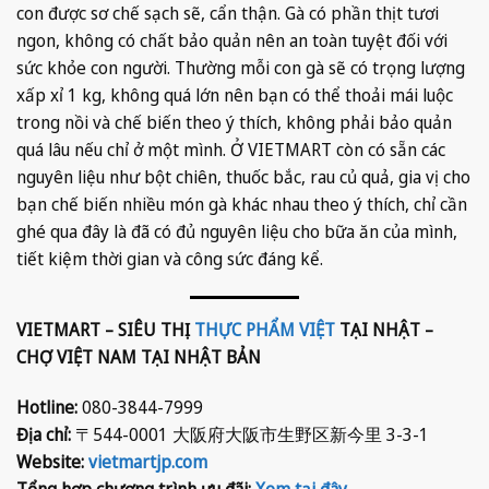
con được sơ chế sạch sẽ, cẩn thận. Gà có phần thịt tươi
ngon, không có chất bảo quản nên an toàn tuyệt đối với
sức khỏe con người. Thường mỗi con gà sẽ có trọng lượng
xấp xỉ 1 kg, không quá lớn nên bạn có thể thoải mái luộc
trong nồi và chế biến theo ý thích, không phải bảo quản
quá lâu nếu chỉ ở một mình. Ở VIETMART còn có sẵn các
nguyên liệu như bột chiên, thuốc bắc, rau củ quả, gia vị cho
bạn chế biến nhiều món gà khác nhau theo ý thích, chỉ cần
ghé qua đây là đã có đủ nguyên liệu cho bữa ăn của mình,
tiết kiệm thời gian và công sức đáng kể.
VIETMART – SIÊU THỊ
THỰC PHẨM VIỆT
TẠI NHẬT –
CHỢ VIỆT NAM TẠI NHẬT BẢN
Hotline:
080-3844-7999
Địa chỉ:
〒544-0001 大阪府大阪市生野区新今里 3-3-1
Website:
vietmartjp.com
Tổng hợp chương trình ưu đãi:
Xem tại đây