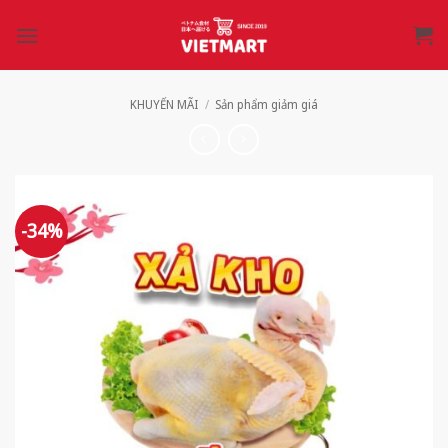
Bỏ
qua
nội
dung
KHUYẾN MÃI
/
Sản phẩm giảm giá
-34%