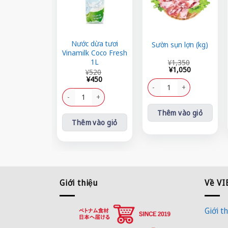
Nước dừa tươi
Sườn sụn lợn (kg)
Vinamilk Coco Fresh
Giá
Giá
1L
¥
1,350
gốc
hiện
¥
1,050
Giá
Giá
¥
520
là:
tại
gốc
hiện
¥
450
¥1,350.
là:
Sườn sụn lợn (kg) số lượng
là:
tại
¥1,050.
¥520.
là:
Nước dừa tươi Vinamilk Coco Fresh 1L số lượng
¥450.
Thêm vào giỏ
Thêm vào giỏ
Giới thiệu
Về V
Giới th