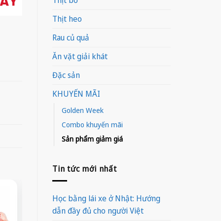
Thịt heo
Rau củ quả
Ăn vặt giải khát
Đặc sản
KHUYẾN MÃI
Golden Week
Combo khuyến mãi
Sản phẩm giảm giá
Tin tức mới nhất
-36%
-33%
-53%
Học bằng lái xe ở Nhật: Hướng
dẫn đầy đủ cho người Việt