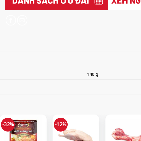
140 g
-32%
-12%