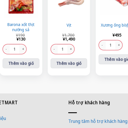
Barona xốt thịt
Vịt
Xương ống bò(
nướng sả
Giá
Giá
Giá
Giá
¥
190
¥
1,700
¥
495
gốc
hiện
gốc
hiện
¥
130
¥
1,490
là:
tại
là:
tại
Xương ống bò(kg)
¥190.
là:
Barona xốt thịt nướng sả số lượng
¥1,700.
là:
Vịt số lượng
¥130.
¥1,490.
Thêm vào gi
Thêm vào giỏ
Thêm vào giỏ
IETMART
Hỗ trợ khách hàng
iệu
Trung tâm hỗ trợ khách hàng