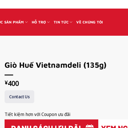
C SẢN PHẨM
HỖ TRỢ
TIN TỨC
VỀ CHÚNG TÔI
Giò Huế Vietnamdeli (135g)
400
¥
Contact Us
Tiết kiệm hơn với Coupon ưu đãi