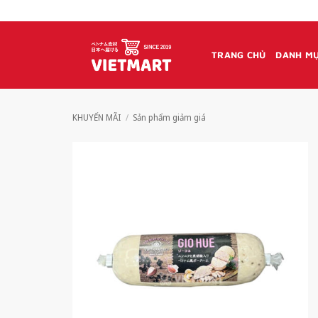
Bỏ
qua
nội
TRANG CHỦ
DANH MỤ
dung
KHUYẾN MÃI
/
Sản phẩm giảm giá