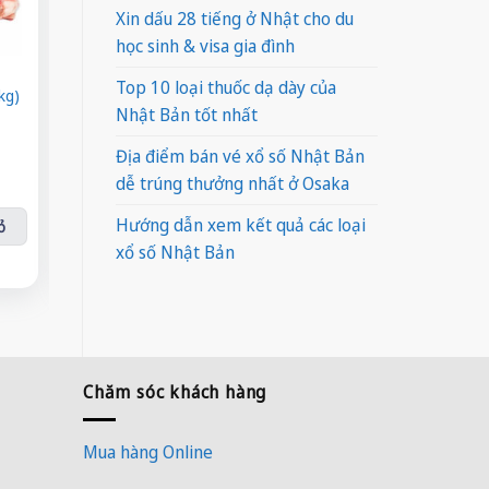
Xin dấu 28 tiếng ở Nhật cho du
học sinh & visa gia đình
Top 10 loại thuốc dạ dày của
Sữa đậu nành Fami
Nước tăng lực Bò
kg)
Bột ca
Nhật Bản tốt nhất
nguyên chất
Húc
Giá
Giá
Giá
Giá
Giá
Giá
¥
110
¥
450
gốc
hiện
gốc
hiện
gốc
hiện
¥
70
¥
300
Địa điểm bán vé xổ số Nhật Bản
 số lượng
là:
tại
là:
tại
là:
tại
¥110.
là:
Sữa đậu nành Fami nguyên chất số lượng
¥450.
là:
Nước tăng lực Bò Húc số lượng
¥150.
là:
Bột canh
dễ trúng thưởng nhất ở Osaka
¥70.
¥300.
¥70.
Hướng dẫn xem kết quả các loại
ỏ
Thêm vào giỏ
Thêm vào giỏ
Thê
xổ số Nhật Bản
Chăm sóc khách hàng
Mua hàng Online