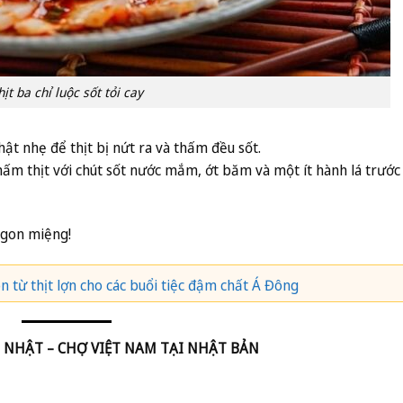
hịt ba chỉ luộc sốt tỏi cay
thật nhẹ để thịt bị nứt ra và thấm đều sốt.
ấm thịt với chút sốt nước mắm, ớt băm và một ít hành lá trước
ngon miệng!
 từ thịt lợn cho các buổi tiệc đậm chất Á Đông
 NHẬT – CHỢ VIỆT NAM TẠI NHẬT BẢN