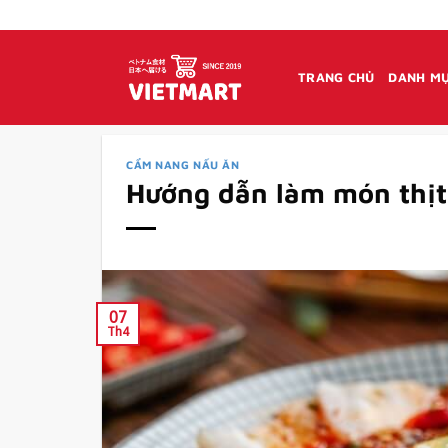
Bỏ
qua
nội
TRANG CHỦ
DANH MỤ
dung
CẨM NANG NẤU ĂN
Hướng dẫn làm món thịt l
07
Th4