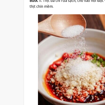
Bước 1:
Thịt ba chỉ rửa sạch, cho vào nồi luộc
thịt chín mềm.