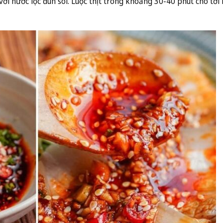
 với nước lọc đun sôi. Luộc thịt trong khoảng 30-40 phút cho tới 