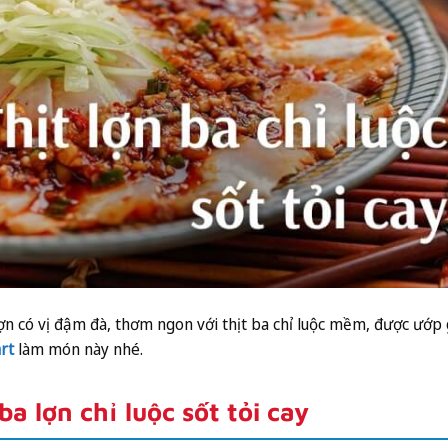
lợn có vị đậm đà, thơm ngon với thịt ba chỉ luộc mềm, được ướp 
rt
làm món này nhé.
a lợn chỉ luộc sốt tỏi cay