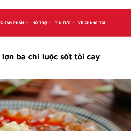
C SẢN PHẨM
HỖ TRỢ
TIN TỨC
VỀ CHÚNG TÔI
ợn ba chỉ luộc sốt tỏi cay