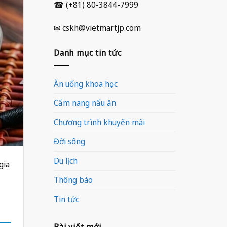
☎ (+81) 80-3844-7999
✉ cskh@vietmartjp.com
Danh mục tin tức
Ăn uống khoa học
Cẩm nang nấu ăn
Chương trình khuyến mãi
Đời sống
Du lịch
gia
Thông báo
Tin tức
Bài viết mới