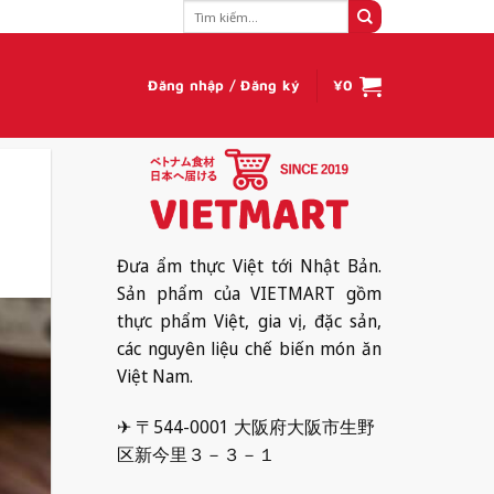
Tìm
kiếm:
Đăng nhập / Đăng ký
¥
0
Đưa ẩm thực Việt tới Nhật Bản.
Sản phẩm của VIETMART gồm
thực phẩm Việt, gia vị, đặc sản,
các nguyên liệu chế biến món ăn
Việt Nam.
✈ 〒544-0001 大阪府大阪市生野
区新今里３－３－１