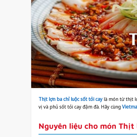
Thịt lợn ba chỉ luộc sốt tỏi cay
là món từ thịt 
vị và phủ sốt tỏi cay đậm đà. Hãy cùng
Vietma
Nguyên liệu cho món Thịt b