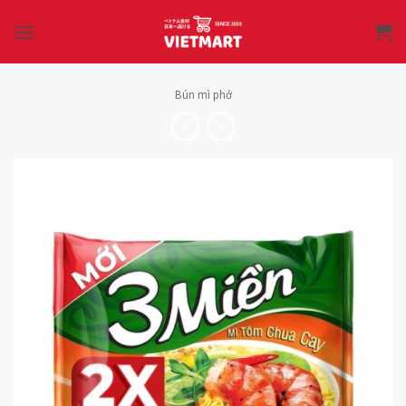
Bỏ
qua
nội
dung
Bún mì phở