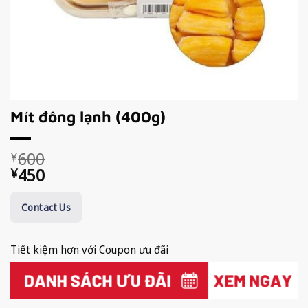
Mít đông lạnh (400g)
Giá
Giá
600
¥
gốc
hiện
450
¥
là:
tại
¥600.
là:
Contact Us
¥450.
Tiết kiệm hơn với Coupon ưu đãi