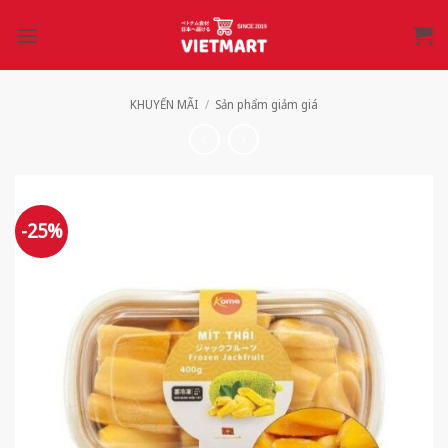
Bỏ
qua
nội
dung
KHUYẾN MÃI
/
Sản phẩm giảm giá
-25%