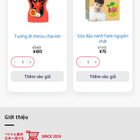
Sữa đậu nành Fami nguyên
Tương ớt chinsu chai lớn
chất
Giá
Giá
Giá
Giá
¥
560
¥
110
gốc
hiện
gốc
hiện
¥
430
¥
70
là:
tại
là:
tại
¥560.
là:
¥110.
là:
Tương ớt chinsu chai lớn số lượng
Sữa đậu nành Fami nguyên chất số l
¥430.
¥70.
Thêm vào giỏ
Thêm vào giỏ
Giới thiệu