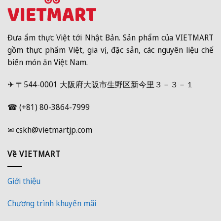
Đưa ẩm thực Việt tới Nhật Bản. Sản phẩm của VIETMART
gồm thực phẩm Việt, gia vị, đặc sản, các nguyên liệu chế
biến món ăn Việt Nam.
✈ 〒544-0001 大阪府大阪市生野区新今里３－３－１
☎ (+81) 80-3864-7999
✉ cskh@vietmartjp.com
Về VIETMART
Giới thiệu
Chương trình khuyến mãi