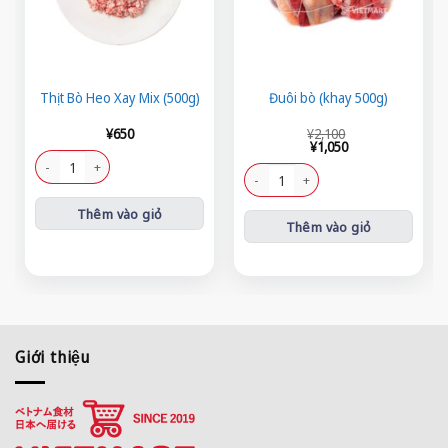
Thịt Bò Heo Xay Mix (500g)
Đuôi bò (khay 500g)
Giá
Giá
¥
650
¥
2,100
gốc
hiện
¥
1,050
là:
tại
Thịt Bò Heo Xay Mix (500g) số lượng
¥2,100.
là:
Đuôi bò (khay 500g) số lượng
¥1,050.
Thêm vào giỏ
Thêm vào giỏ
Giới thiệu