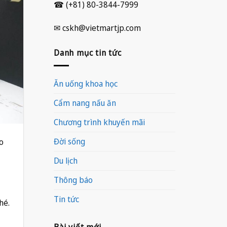
☎ (+81) 80-3844-7999
✉ cskh@vietmartjp.com
Danh mục tin tức
Ăn uống khoa học
Cẩm nang nấu ăn
Chương trình khuyến mãi
Đời sống
o
Du lịch
Thông báo
Tin tức
hé.
Bài viết mới