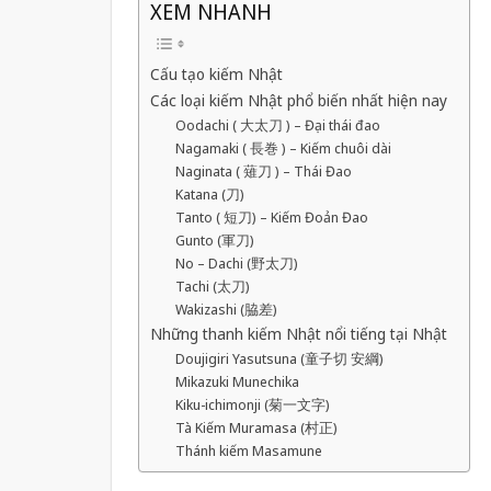
XEM NHANH
Cấu tạo kiếm Nhật
Các loại kiếm Nhật phổ biến nhất hiện nay
Oodachi ( 大太刀 ) – Đại thái đao
Nagamaki ( 長巻 ) – Kiếm chuôi dài
Naginata ( 薙刀 ) – Thái Đao
Katana (刀)
Tanto ( 短刀) – Kiếm Đoản Đao
Gunto (軍刀)
No – Dachi (野太刀)
Tachi (太刀)
Wakizashi (脇差)
Những thanh kiếm Nhật nổi tiếng tại Nhật
Doujigiri Yasutsuna (童子切 安綱)
Mikazuki Munechika
Kiku-ichimonji (菊一文字)
Tà Kiếm Muramasa (村正)
Thánh kiếm Masamune