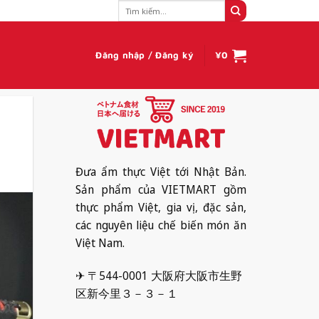
Tìm
kiếm:
Đăng nhập / Đăng ký
¥
0
Đưa ẩm thực Việt tới Nhật Bản.
Sản phẩm của VIETMART gồm
thực phẩm Việt, gia vị, đặc sản,
các nguyên liệu chế biến món ăn
Việt Nam.
✈ 〒544-0001 大阪府大阪市生野
区新今里３－３－１