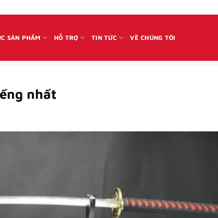
C SẢN PHẨM
HỖ TRỢ
TIN TỨC
VỀ CHÚNG TÔI
iếng nhất