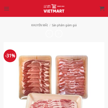
Bỏ
qua
nội
dung
KHUYẾN MÃI
/
Sản phẩm giảm giá
-31%