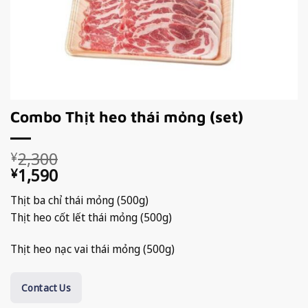
Combo Thịt heo thái mỏng (set)
Giá
Giá
2,300
¥
gốc
hiện
1,590
¥
là:
tại
Thịt ba chỉ thái mỏng (500g)
¥2,300.
là:
Thịt heo cốt lết thái mỏng (500g)
¥1,590.
Thịt heo nạc vai thái mỏng (500g)
Contact Us