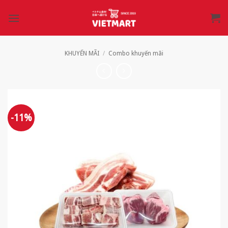
Bỏ
qua
nội
dung
KHUYẾN MÃI
/
Combo khuyến mãi
-11%