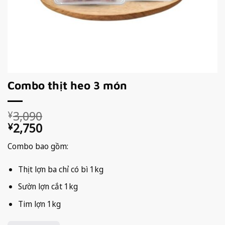
Combo thịt heo 3 món
Giá
Giá
3,090
¥
gốc
hiện
2,750
¥
là:
tại
Combo bao gồm:
¥3,090.
là:
¥2,750.
Thịt lợn ba chỉ có bì 1kg
Sườn lợn cắt 1kg
Tim lợn 1kg