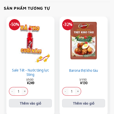
SẢN PHẨM TƯƠNG TỰ
-50%
-32%
Sale Tết – Nước tăng lực
Barona thịt kho tàu
Sting
Giá
Giá
Giá
Giá
¥
500
¥
190
gốc
hiện
gốc
hiện
¥
249
¥
130
là:
tại
là:
tại
¥500.
là:
¥190.
là:
Sale Tết - Nước tăng lực Sting số lượng
Barona thịt kho tàu số lượng
¥249.
¥130.
Thêm vào giỏ
Thêm vào giỏ