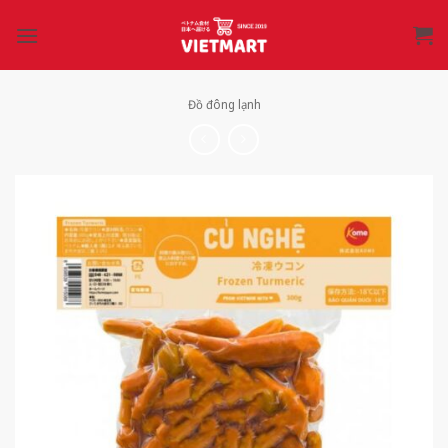
Bỏ
qua
nội
dung
Đồ đông lạnh