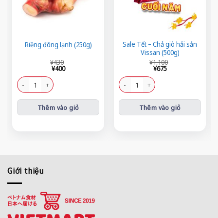
Sale Tết – Chả giò hải sản
Riềng đông lạnh (250g)
Vissan (500g)
Giá
Giá
Giá
Giá
¥
430
¥
1,100
gốc
hiện
gốc
hiện
¥
400
¥
675
là:
tại
là:
tại
¥430.
là:
¥1,100.
là:
Riềng đông lạnh (250g) số lượng
Sale Tết - Chả giò hải sản Vissan (50
¥400.
¥675.
Thêm vào giỏ
Thêm vào giỏ
Giới thiệu