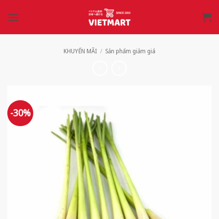
Bỏ
qua
nội
dung
KHUYẾN MÃI
/
Sản phẩm giảm giá
-30%