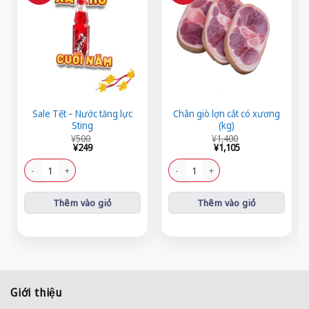
Sale Tết – Nước tăng lực
Chân giò lợn cắt có xương
Sting
(kg)
Giá
Giá
Giá
Giá
¥
500
¥
1,400
gốc
hiện
gốc
hiện
¥
249
¥
1,105
là:
tại
là:
tại
¥500.
là:
¥1,400.
là:
Sale Tết - Nước tăng lực Sting số lượng
Chân giò lợn cắt có xương (kg) số lư
¥249.
¥1,105.
Thêm vào giỏ
Thêm vào giỏ
Giới thiệu