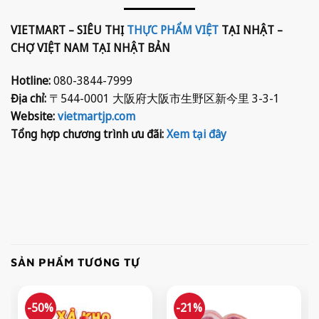
VIETMART – SIÊU THỊ
THỰC PHẨM VIỆT
TẠI NHẬT –
CHỢ VIỆT NAM TẠI NHẬT BẢN
Hotline:
080-3844-7999
Địa chỉ:
〒544-0001 大阪府大阪市生野区新今里 3-3-1
Website:
vietmartjp.com
Tổng hợp chương trình ưu đãi:
Xem tại đây
SẢN PHẨM TƯƠNG TỰ
-50%
-21%