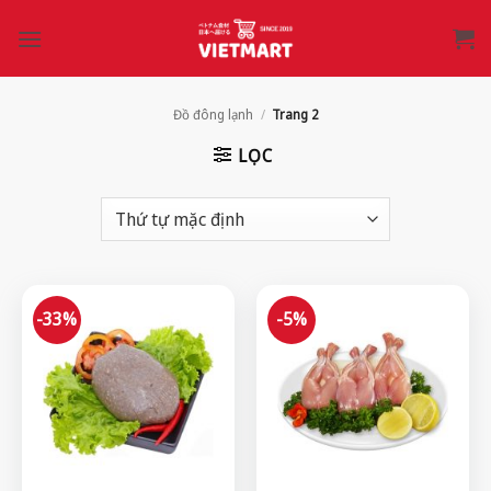
Bỏ
qua
nội
dung
Đồ đông lạnh
/
Trang 2
LỌC
-33%
-5%