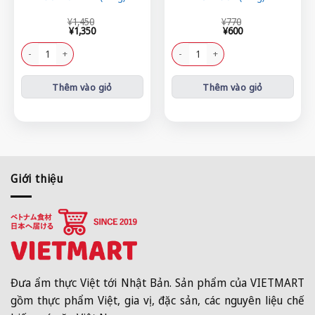
Giá
Giá
Giá
Giá
¥
1,450
¥
770
gốc
hiện
gốc
hiện
¥
1,350
¥
600
là:
tại
là:
tại
¥1,450.
là:
¥770.
là:
Lươn cắt khúc (500g) số lượng
Ốc bươu (500g) số lượng
¥1,350.
¥600.
Thêm vào giỏ
Thêm vào giỏ
Giới thiệu
Đưa ẩm thực Việt tới Nhật Bản. Sản phẩm của VIETMART
gồm thực phẩm Việt, gia vị, đặc sản, các nguyên liệu chế