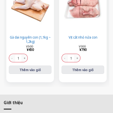
Gà dai nguyên con (1,1kg ~
Vịt cắt nhỏ nửa con
1,2kg)
Giá
Giá
Giá
Giá
¥
500
¥
900
gốc
hiện
gốc
hiện
¥
450
¥
790
là:
tại
là:
tại
¥500.
là:
¥900.
là:
Gà dai nguyên con (1,1kg ~ 1,2kg) số lượng
Vịt cắt nhỏ nửa con số lượng
¥450.
¥790.
Thêm vào giỏ
Thêm vào giỏ
Giới thiệu