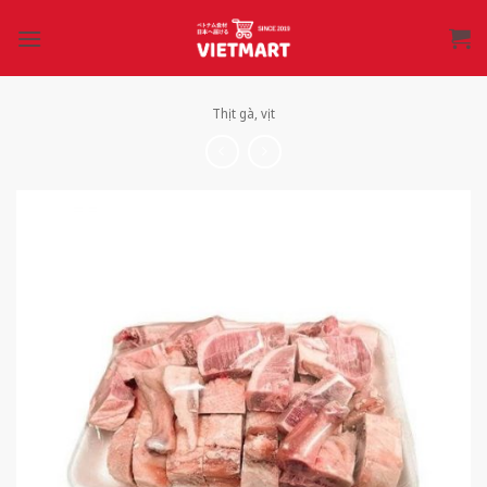
Bỏ
qua
nội
dung
Thịt gà, vịt