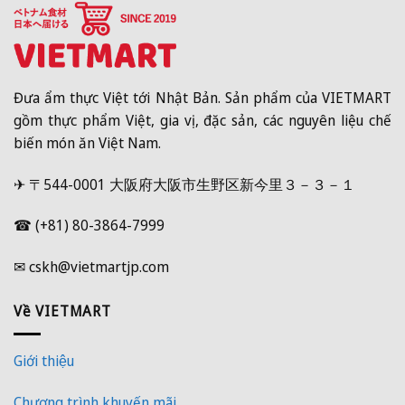
Đưa ẩm thực Việt tới Nhật Bản. Sản phẩm của VIETMART
gồm thực phẩm Việt, gia vị, đặc sản, các nguyên liệu chế
biến món ăn Việt Nam.
✈ 〒544-0001 大阪府大阪市生野区新今里３－３－１
☎ (+81) 80-3864-7999
✉ cskh@vietmartjp.com
Về VIETMART
Giới thiệu
Chương trình khuyến mãi