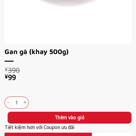
Gan gà (khay 500g)
Giá
Giá
390
¥
gốc
hiện
99
¥
là:
tại
Available!
¥390.
là:
¥99.
Gan gà (khay 500g) số lượng
Thêm vào giỏ
Tiết kiệm hơn với Coupon ưu đãi