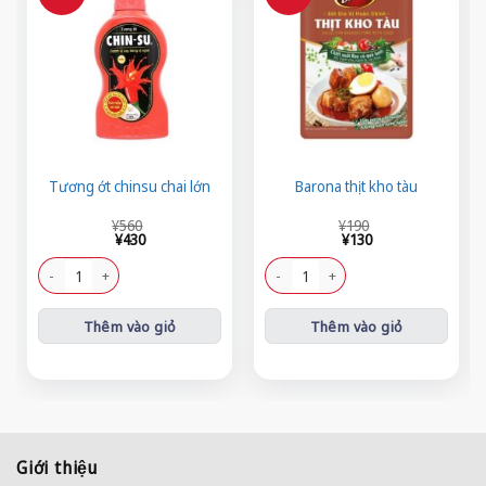
Tương ớt chinsu chai lớn
Barona thịt kho tàu
Giá
Giá
Giá
Giá
¥
560
¥
190
gốc
hiện
gốc
hiện
¥
430
¥
130
là:
tại
là:
tại
¥560.
là:
¥190.
là:
Tương ớt chinsu chai lớn số lượng
Barona thịt kho tàu số lượng
¥430.
¥130.
Thêm vào giỏ
Thêm vào giỏ
Giới thiệu