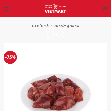
Bỏ
qua
nội
dung
KHUYẾN MÃI
/
Sản phẩm giảm giá
-75%