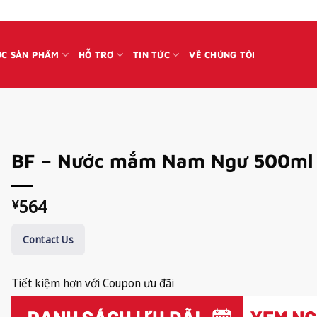
C SẢN PHẨM
HỖ TRỢ
TIN TỨC
VỀ CHÚNG TÔI
BF – Nước mắm Nam Ngư 500ml
564
¥
Contact Us
Tiết kiệm hơn với Coupon ưu đãi