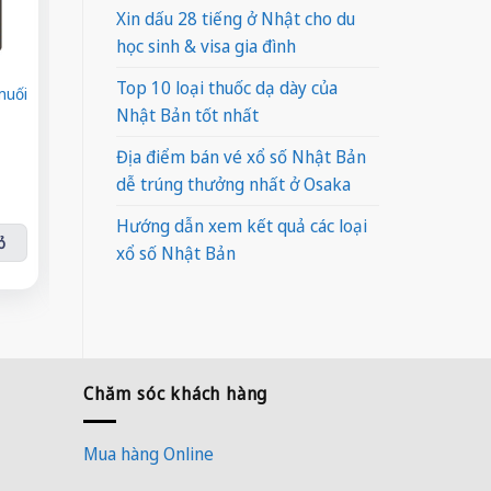
Xin dấu 28 tiếng ở Nhật cho du
học sinh & visa gia đình
Top 10 loại thuốc dạ dày của
muối
Sữa đậu nành Fami
Sale 
Gan lợn (kg)
Nhật Bản tốt nhất
nguyên chất
tăng
Giá
Giá
Giá
Giá
Giá
Giá
¥
110
¥
700
gốc
hiện
gốc
hiện
gốc
hiện
¥
70
¥
450
Địa điểm bán vé xổ số Nhật Bản
là:
tại
là:
tại
là:
tại
i ớt số lượng
¥110.
là:
Sữa đậu nành Fami nguyên chất số lượng
¥700.
là:
Gan lợn (kg) số lượng
¥500.
là:
Sale Tết
dễ trúng thưởng nhất ở Osaka
¥70.
¥450.
¥249.
Hướng dẫn xem kết quả các loại
ỏ
Thêm vào giỏ
Thêm vào giỏ
Thê
xổ số Nhật Bản
Chăm sóc khách hàng
Mua hàng Online