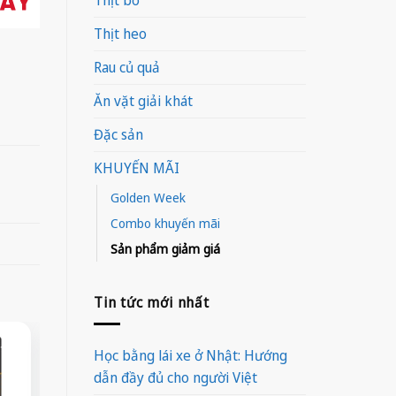
Thịt heo
Rau củ quả
Ăn vặt giải khát
Đặc sản
KHUYẾN MÃI
Golden Week
Combo khuyến mãi
Sản phẩm giảm giá
Tin tức mới nhất
-36%
-36%
-50%
Học bằng lái xe ở Nhật: Hướng
dẫn đầy đủ cho người Việt