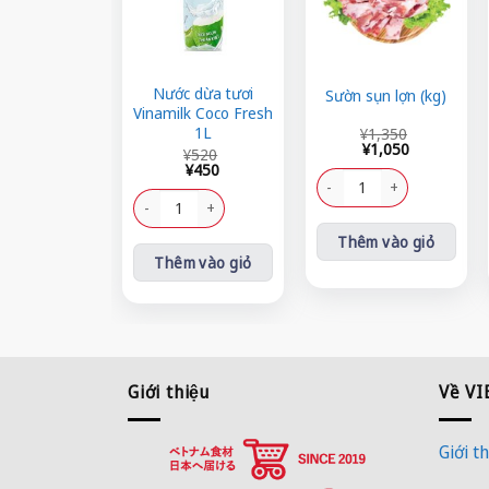
Nước dừa tươi
Sườn sụn lợn (kg)
Vinamilk Coco Fresh
Giá
Giá
1L
¥
1,350
gốc
hiện
¥
1,050
Giá
Giá
¥
520
là:
tại
gốc
hiện
¥
450
¥1,350.
là:
Sườn sụn lợn (kg) số lượng
là:
tại
¥1,050.
¥520.
là:
Nước dừa tươi Vinamilk Coco Fresh 1L số lượng
¥450.
Thêm vào giỏ
Thêm vào giỏ
Giới thiệu
Về V
Giới th