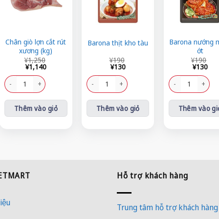
Chân giò lợn cắt rút
Barona nướng 
Barona thịt kho tàu
xương (kg)
ớt
Giá
Giá
Giá
Giá
Giá
Giá
¥
1,250
¥
190
¥
190
gốc
hiện
gốc
hiện
gốc
hiện
¥
1,140
¥
130
¥
130
là:
tại
là:
tại
là:
tại
¥1,250.
là:
Chân giò lợn cắt rút xương (kg) số lượng
¥190.
là:
Barona thịt kho tàu số lượng
¥190.
là:
Barona nướng muố
¥1,140.
¥130.
¥130.
Thêm vào giỏ
Thêm vào giỏ
Thêm vào gi
IETMART
Hỗ trợ khách hàng
iệu
Trung tâm hỗ trợ khách hàng