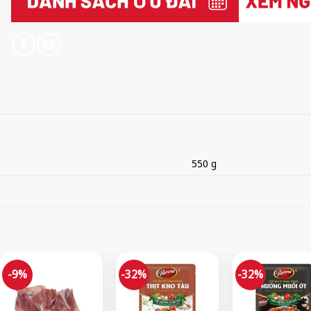
550 g
-9%
-32%
-32%