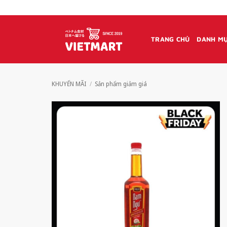
Bỏ
qua
nội
TRANG CHỦ
DANH MỤ
dung
KHUYẾN MÃI
/
Sản phẩm giảm giá