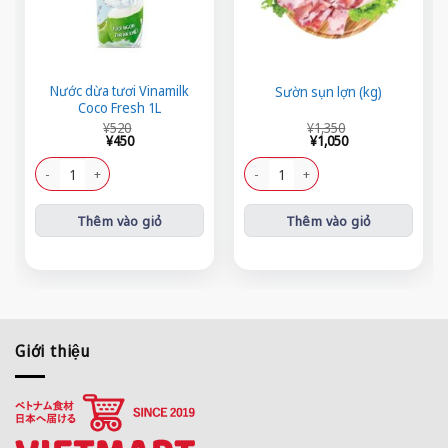
Nước dừa tươi Vinamilk
Sườn sụn lợn (kg)
Coco Fresh 1L
Giá
Giá
Giá
Giá
¥
520
¥
1,350
gốc
hiện
gốc
hiện
¥
450
¥
1,050
là:
tại
là:
tại
¥520.
là:
¥1,350.
là:
Nước dừa tươi Vinamilk Coco Fresh 1L số lượng
Sườn sụn lợn (kg) số lượng
¥450.
¥1,050.
Thêm vào giỏ
Thêm vào giỏ
Giới thiệu