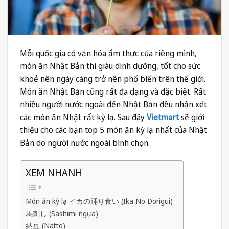
Mỗi quốc gia có văn hóa ẩm thực của riêng mình,
món ăn Nhật Bản thì giàu dinh dưỡng, tốt cho sức
khoẻ nên ngày càng trở nên phổ biến trên thế giới.
Món ăn Nhật Bản cũng rất đa dạng và đặc biệt. Rất
nhiều người nước ngoài đến Nhật Bản đều nhận xét
các món ăn Nhật rất kỳ lạ. Sau đây
Vietmart
sẽ giới
thiệu cho các bạn top 5 món ăn kỳ lạ nhất của Nhật
Bản do người nước ngoài bình chọn.
XEM NHANH
Món ăn kỳ lạ イカの踊り食い (Ika No Dorigui)
馬刺し (Sashimi ngựa)
納豆 (Natto)