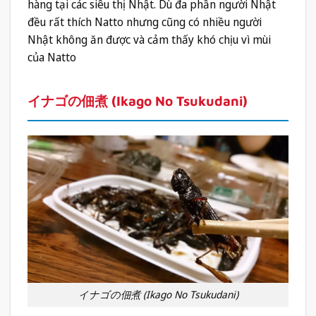
hàng tại các siêu thị Nhật. Dù đa phần người Nhật
đều rất thích Natto nhưng cũng có nhiều người
Nhật không ăn được và cảm thấy khó chịu vì mùi
của Natto
イナゴの佃煮 (Ikago No Tsukudani)
イナゴの佃煮 (Ikago No Tsukudani)