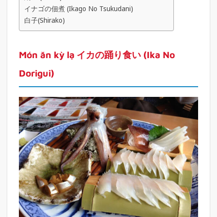
イナゴの佃煮 (Ikago No Tsukudani)
白子(Shirako)
Món ăn kỳ lạ イカの踊り食い (Ika No
Dorigui)