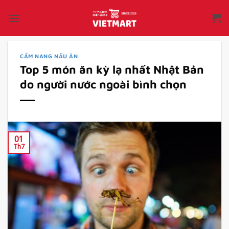
Bỏ
qua
nội
dung
CẨM NANG NẤU ĂN
Top 5 món ăn kỳ lạ nhất Nhật Bản
do người nước ngoài bình chọn
01
Th7