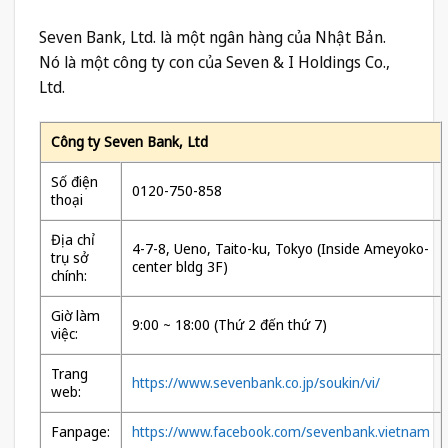
Seven Bank, Ltd. là một ngân hàng của Nhật Bản.
Nó là một công ty con của Seven & I Holdings Co.,
Ltd.
Công ty Seven Bank, Ltd
Số điện
0120-750-858
thoại
Địa chỉ
4-7-8, Ueno, Taito-ku, Tokyo (Inside Ameyoko-
trụ sở
center bldg 3F)
chính:
Giờ làm
9:00 ~ 18:00 (Thứ 2 đến thứ 7)
việc:
Trang
https://www.sevenbank.co.jp/soukin/vi/
web:
Fanpage:
https://www.facebook.com/sevenbank.vietnam