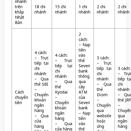
nhánh
trên
18 chi
15 chi
1 chi
2 chi
2 chi
khắp
nhánh
nhánh
nhánh
nhánh
nhánh
Nhật
Bản
2
cách:
– Nạp
tiền
4 cách:
4 cách:
vào
– Trực
3 cách:
– Trực
thẻ
tiếp tại
– Trực
tiếp tại
Seven
chi
tiếp tại
3 cách:
chi
bank
nhánh
chi
– Trự
nhánh
thông
– Qua
nhánh
tiếp tạ
– Qua
qua
thẻ SBI
– Qua
chi
thẻ
cây
–
thẻ
nhánh
Cách
Kyodai
ATM
Chuyển
Dcom
– Qu
chuyển
–
của
khoản
–
thẻ JR
tiền
Chuyển
Seven
ngân
Chuyển
–
khoản
bank
hàng
qua
Chuyể
ngân
– Nạp
– Qua
website
qua
hàng
tiền
cửa
hoặc
ngân
– Qua
vào
hàng
ứng
hàng
cửa hàng
thẻ