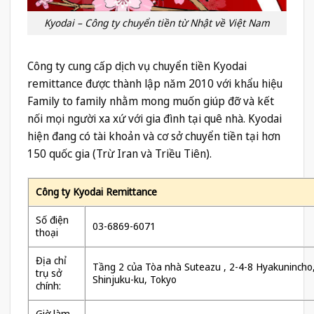
Kyodai – Công ty chuyển tiền từ Nhật về Việt Nam
Công ty cung cấp dịch vụ chuyển tiền Kyodai
remittance được thành lập năm 2010 với khẩu hiệu
Family to family nhằm mong muốn giúp đỡ và kết
nối mọi người xa xứ với gia đình tại quê nhà. Kyodai
hiện đang có tài khoản và cơ sở chuyển tiền tại hơn
150 quốc gia (Trừ Iran và Triều Tiên).
Công ty Kyodai Remittance
Số điện
03-6869-6071
thoại
Địa chỉ
Tầng 2 của Tòa nhà Suteazu , 2-4-8 Hyakunincho
trụ sở
Shinjuku-ku, Tokyo
chính:
Giờ làm