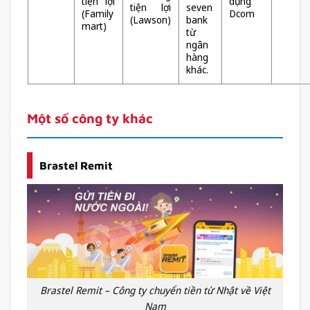
tiện lợi
dụng
tiện lợi
seven
(Family
Dcom
(Lawson)
bank
mart)
từ
ngân
hàng
khác.
Một số công ty khác
Brastel Remit
Brastel Remit – Công ty chuyển tiền từ Nhật về Việt
Nam