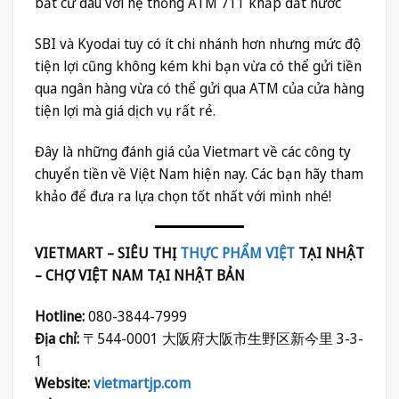
bất cứ đâu với hệ thống ATM 711 khắp đất nước
SBI và Kyodai tuy có ít chi nhánh hơn nhưng mức độ
tiện lợi cũng không kém khi bạn vừa có thể gửi tiền
qua ngân hàng vừa có thể gửi qua ATM của cửa hàng
tiện lợi mà giá dịch vụ rất rẻ.
Đây là những đánh giá của Vietmart về các công ty
chuyển tiền về Việt Nam hiện nay. Các bạn hãy tham
khảo để đưa ra lựa chọn tốt nhất với mình nhé!
VIETMART – SIÊU THỊ
THỰC PHẨM VIỆT
TẠI NHẬT
– CHỢ VIỆT NAM TẠI NHẬT BẢN
Hotline:
080-3844-7999
Địa chỉ:
〒544-0001 大阪府大阪市生野区新今里 3-3-
1
Website:
vietmartjp.com