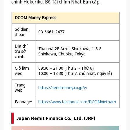
chính Hokuriku, Bộ Tài chính Nhật Bản cấp.
DCOM Money Express
Số điện
03-6661-2477
thoại
Địa chỉ
Tòa nhà 2F Acros Shinkawa, 1-8-8
trụ sở
Shinkawa, Chuoku, Tokyo
chính:
Giờ làm
09:30 – 21:30 (Thứ 2 ~ Thứ 6)
việc:
10:00 – 18:30 (Thứ 7, chủ nhật, ngày lễ)
Trang
https://sendmoney.co.jp/vi
web:
Fanpage:
https://www.facebook.com/DCOMvietnam
Japan Remit Finance Co., Ltd. (JRF)