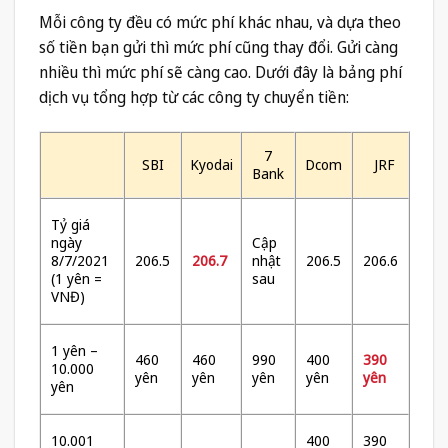
Mỗi công ty đều có mức phí khác nhau, và dựa theo
số tiền bạn gửi thì mức phí cũng thay đổi. Gửi càng
nhiều thì mức phí sẽ càng cao. Dưới đây là bảng phí
dịch vụ tổng hợp từ các công ty chuyển tiền:
7
SBI
Kyodai
Dcom
JRF
Bank
Tỷ giá
ngày
Cập
8/7/2021
206.5
206.7
nhật
206.5
206.6
(1 yên =
sau
VNĐ)
1 yên –
460
460
990
400
390
10.000
yên
yên
yên
yên
yên
yên
10.001
400
390