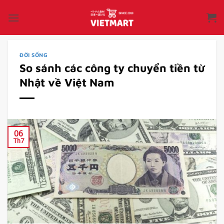
Bỏ
qua
nội
dung
ĐỜI SỐNG
So sánh các công ty chuyển tiền từ
Nhật về Việt Nam
06
Th7