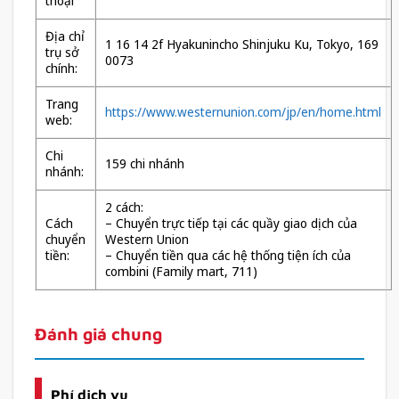
thoại
Địa chỉ
1 16 14 2f Hyakunincho Shinjuku Ku, Tokyo, 169
trụ sở
0073
chính:
Trang
https://www.westernunion.com/jp/en/home.html
web:
Chi
159 chi nhánh
nhánh:
2 cách:
Cách
– Chuyển trực tiếp tại các quầy giao dịch của
chuyển
Western Union
tiền:
– Chuyển tiền qua các hệ thống tiện ích của
combini (Family mart, 711)
Đánh giá chung
Phí dịch vụ