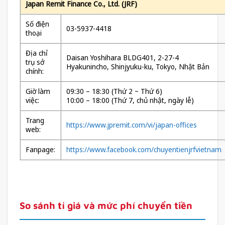
Japan Remit Finance Co., Ltd. (JRF)
Số điện
03-5937-4418
thoại
Địa chỉ
Daisan Yoshihara BLDG401, 2-27-4
trụ sở
Hyakunincho, Shinjyuku-ku, Tokyo, Nhật Bản
chính:
Giờ làm
09:30 – 18:30 (Thứ 2 ~ Thứ 6)
việc:
10:00 – 18:00 (Thứ 7, chủ nhật, ngày lễ)
Trang
https://www.jpremit.com/vi/japan-offices
web:
Fanpage:
https://www.facebook.com/chuyentienjrfvietnam
So sánh tỉ giá và mức phí chuyển tiền