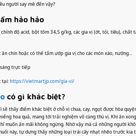
iều người say mê đến vậy?
hấm hảo hảo
hỉnh độ acid, bột tôm 34,5 g/kg, các gia vị (ớt, tỏi, tiêu), chất 
c ăn chín hoặc có thể tẩm ướp gia vị cho các món xào, nướng…
sáng trực tiếp
 tại:
https://vietmartjp.com/gia-vi/
ảo
có gì khác biệt?
ẽ thấy điểm khác biệt ở chỗ vị chua, cay, ngọt được hòa quyện
ếng hoa quả, mang tới trải nghiệm vô cùng thú vị. Khi ăn xon
và chỉ muốn ăn mãi không ngừng. Nhờ vậy mà cả những người kh
muối này, tự dưng thấy những loại trái cây nhạt nhẽo trước kia 