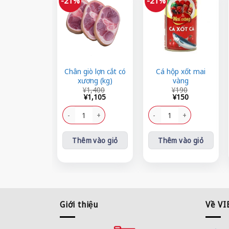
-21%
-21%
Chân giò lợn cắt có
Cá hộp xốt mai
xương (kg)
vàng
Giá
Giá
Giá
Giá
¥
1,400
¥
190
gốc
hiện
gốc
hiện
¥
1,105
¥
150
là:
tại
là:
tại
¥1,400.
là:
Chân giò lợn cắt có xương (kg) số lượng
¥190.
là:
Cá hộp xốt mai vàng số lượ
¥1,105.
¥150.
Thêm vào giỏ
Thêm vào giỏ
Giới thiệu
Về V