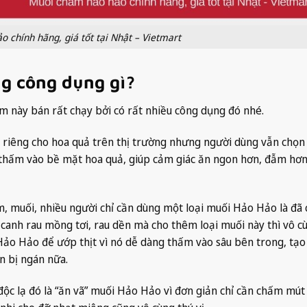
 chính hãng, giá tốt tại Nhật – Vietmart
g công dụng gì?
m này bán rất chạy bởi có rất nhiều công dụng đó nhé.
 riêng cho hoa quả trên thị trường nhưng người dùng vẫn chọ
 thấm vào bề mặt hoa quả, giúp cảm giác ăn ngon hơn, đẫm hơn
, muối, nhiều người chỉ cần dùng một loại muối Hảo Hảo là đã 
canh rau mồng tơi, rau dền mà cho thêm loại muối này thì vô c
ảo Hảo để ướp thịt vì nó dễ dàng thấm vào sâu bên trong, tạo
n bị ngán nữa.
độc lạ đó là “ăn vã” muối Hảo Hảo vì đơn giản chỉ cần chấm mút