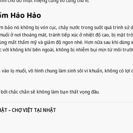
nhi cho đỡ nhạt miệng cũng vô cùng thú vị.
ấm Hảo Hảo
m bảo nó không bị vón cục, chảy nước trong suốt quá trình sử 
uối ở nơi thoáng mát, tránh tiếp xúc ở nhiệt độ cao, bị mặt trời
cùng mất thẩm mỹ và giảm độ ngon nhé. Hơn nữa sau khi dùng 
c với không khí bên ngoài, không bị nhiễm bụi mịn từ môi trườ
vào lọ muối, vô hình chung làm sinh sôi vi khuẩn, không có lợi 
ởi chắc chắn sẽ không làm bạn thất vọng đâu.
HẬT – CHỢ VIỆT TẠI NHẬT