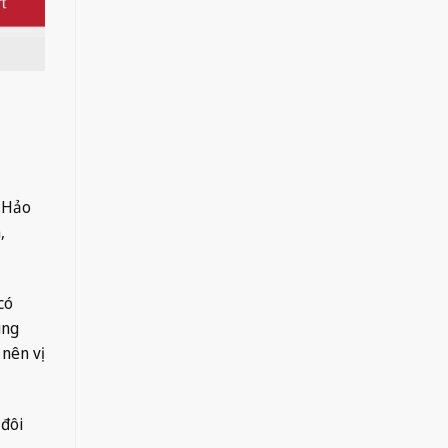
n Hảo
,
có
ùng
 nên vị
 đôi