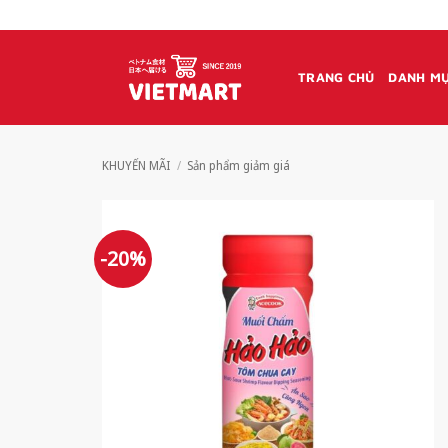
Bỏ
qua
nội
TRANG CHỦ
DANH MỤ
dung
KHUYẾN MÃI
/
Sản phẩm giảm giá
-20%