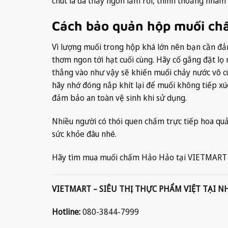
chút là đã thấy ngon lắm rồi, thỉnh thoảng nhâm 
Cách bảo quản hộp muối ch
Vì lượng muối trong hộp khá lớn nên bạn cần đả
thơm ngon tới hạt cuối cùng. Hãy cố gắng đặt lọ m
thẳng vào như vậy sẽ khiến muối chảy nước vô 
hãy nhớ đóng nắp khít lại để muối không tiếp xú
đảm bảo an toàn vệ sinh khi sử dụng.
Nhiều người có thói quen chấm trực tiếp hoa quả 
sức khỏe đâu nhé.
Hãy tìm mua muối chấm Hảo Hảo tại VIETMART b
VIETMART – SIÊU THỊ THỰC PHẨM VIỆT TẠI N
Hotline:
080-3844-7999