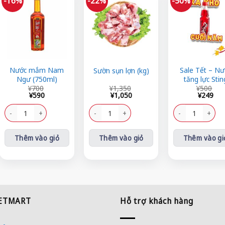
-16%
-22%
-50%
Nước mắm Nam
Sale Tết – Nư
Sườn sụn lợn (kg)
Ngư (750ml)
tăng lực Stin
Giá
Giá
Giá
Giá
Giá
Giá
¥
700
¥
1,350
¥
500
gốc
hiện
gốc
hiện
gốc
hiện
¥
590
¥
1,050
¥
249
là:
tại
là:
tại
là:
tại
ng
¥700.
là:
Nước mắm Nam Ngư (750ml) số lượng
¥1,350.
là:
Sườn sụn lợn (kg) số lượng
¥500.
là:
Sale Tết - Nước tă
¥590.
¥1,050.
¥249.
Thêm vào giỏ
Thêm vào giỏ
Thêm vào gi
IETMART
Hỗ trợ khách hàng