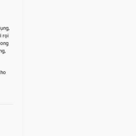
dụng,
 rọi
xong
ng,
cho