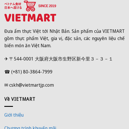
Đưa ẩm thực Việt tới Nhật Bản. Sản phẩm của VIETMART
gồm thực phẩm Việt, gia vị, đặc sản, các nguyên liệu chế
biến món ăn Việt Nam.
✈ 〒544-0001 大阪府大阪市生野区新今里３－３－１
☎ (+81) 80-3864-7999
✉ cskh@vietmartjp.com
Về VIETMART
Giới thiệu
Chương trình khuyến mãi