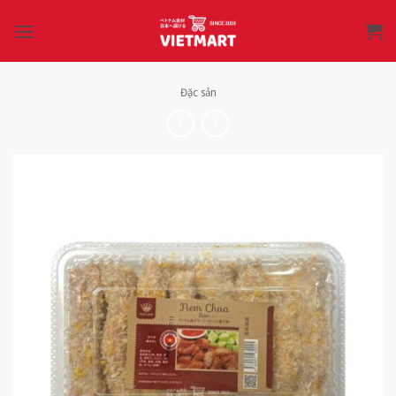
Bỏ
qua
nội
dung
Đặc sản