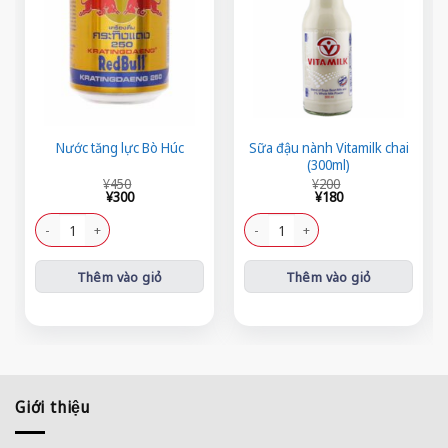
Sữa đậu nành Vitamilk chai
Nước tăng lực Bò Húc
(300ml)
Giá
Giá
Giá
Giá
¥
450
¥
200
gốc
hiện
gốc
hiện
¥
300
¥
180
là:
tại
là:
tại
¥450.
là:
¥200.
là:
Nước tăng lực Bò Húc số lượng
Sữa đậu nành Vitamilk chai (300ml) s
¥300.
¥180.
Thêm vào giỏ
Thêm vào giỏ
Giới thiệu