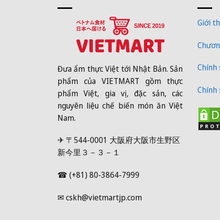
Giới th
Chương
Chính
Đưa ẩm thực Việt tới Nhật Bản. Sản
phẩm của VIETMART gồm thực
Chính 
phẩm Việt, gia vị, đặc sản, các
nguyên liệu chế biến món ăn Việt
Nam.
✈ 〒544-0001 大阪府大阪市生野区
新今里３－３－１
☎ (+81) 80-3864-7999
✉ cskh@vietmartjp.com