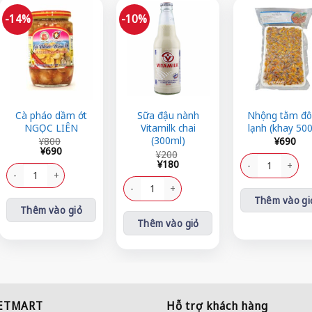
-14%
-10%
Cà pháo dầm ớt
Sữa đậu nành
Nhộng tằm đ
NGỌC LIÊN
Vitamilk chai
lạnh (khay 50
Giá
Giá
(300ml)
¥
800
¥
690
gốc
hiện
¥
690
Giá
Giá
¥
200
là:
tại
Nhộng tằm đông l
gốc
hiện
¥
180
ing số lượng
¥800.
là:
Cà pháo dầm ớt NGỌC LIÊN số lượng
là:
tại
¥690.
¥200.
là:
Sữa đậu nành Vitamilk chai (300ml) số lượng
¥180.
Thêm vào gi
Thêm vào giỏ
Thêm vào giỏ
IETMART
Hỗ trợ khách hàng