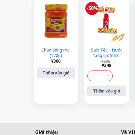
-50%
Chao bông mai
Sale Tết – Nước
(170g)
tăng lực Sting
Giá
Giá
¥
360
¥
500
gốc
hiện
¥
249
là:
tại
Thêm vào giỏ
¥500.
là:
Sale Tết - Nước tăng lực St
¥249.
Thêm vào giỏ
Giới thiệu
Về V