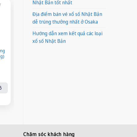
Nhật Bản tốt nhất
-37%
-28%
-21%
Địa điểm bán vé xổ số Nhật Bản
dễ trúng thưởng nhất ở Osaka
Hướng dẫn xem kết quả các loại
xổ số Nhật Bản
ông
Cá h
Măng Khô Nấu Liền
Măng tươi dầm ớt
0g)
Giá
Giá
Giá
Giá
Giá
Giá
¥
500
¥
550
gốc
hiện
gốc
hiện
gốc
hiện
¥
315
¥
395
ạnh (khay 500g) số lượng
là:
tại
là:
tại
là:
tại
¥500.
là:
Măng Khô Nấu Liền số lượng
¥550.
là:
Măng tươi dầm ớt số lượng
¥190.
là:
Cá hộp x
¥315.
¥395.
¥150.
ỏ
Thêm vào giỏ
Thêm vào giỏ
Thê
Chăm sóc khách hàng