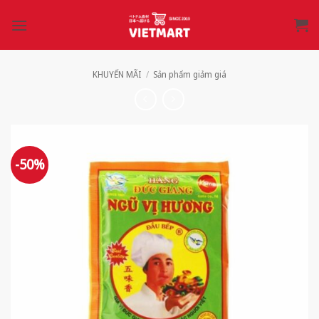
Bỏ
qua
nội
dung
KHUYẾN MÃI
/
Sản phẩm giảm giá
-50%