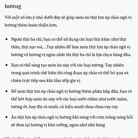
hương
Với một số lưu ý nhỏ dưới đây sẽ giúp món ăn thịt lợn áp chảo ngũ vị
hương thêm hoàn thiện hơn.
Ngoài thịt ba chỉ, bạn có thể sử dụng các loại thịt khác như thịt
thăn, thịt nạc vai,…Tuy nhiên để làm món thịt lợn áp chảo ngũ vị
hương có hương vị ngon nhất thì thịt ba chỉ là lựa chọn hàng đầu.
Bạn có thể sáng tạo món ăn này với các loại xương. Tuy nhiên
trong quá trình chế biến thì công đoạn áp chảo có thể bỏ qua và
chiên trực tiếp sau khi tẩm ướp gia vị.
Để món thịt lợn áp chảo ngũ vị hương thêm phần hấp dẫn, bạn có
thể kết hợp món ăn này với các loại nước chấm như nước mắm,
tương ớt, hay đĩa cà muối, củ kiệu muối chua chua cay cay.
Ăn thịt lợn áp chảo ngũ vị hương khi nóng với cơm trắng nóng hổi
sẽ đem lại hương vị khó cưỡng, ngon như nhà hàng