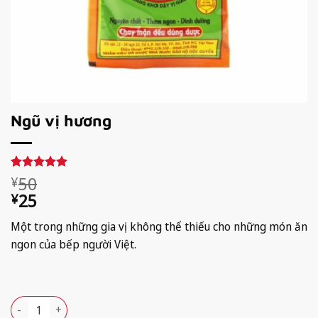
Ngũ vị hương
Giá
Giá
50
5
1
trên 5
¥
dựa trên
gốc
hiện
25
¥
đánh giá
là:
tại
Một trong những gia vị không thể thiếu cho những món ăn
¥50.
là:
ngon của bếp người Việt.
¥25.
Available!
Ngũ vị hương số lượng