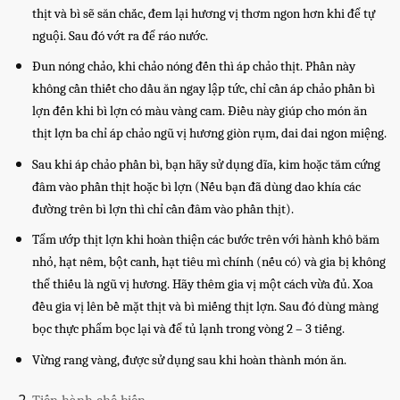
thịt và bì sẽ săn chắc, đem lại hương vị thơm ngon hơn khi để tự
nguội. Sau đó vớt ra để ráo nước.
Đun nóng chảo, khi chảo nóng đến thì áp chảo thịt. Phần này
không cần thiết cho dầu ăn ngay lập tức, chỉ cần áp chảo phần bì
lợn đến khi bì lợn có màu vàng cam. Điều này giúp cho món ăn
thịt lợn ba chỉ áp chảo ngũ vị hương giòn rụm, dai dai ngon miệng.
Sau khi áp chảo phần bì, bạn hãy sử dụng dĩa, kim hoặc tăm cứng
đâm vào phần thịt hoặc bì lợn (Nếu bạn đã dùng dao khía các
đường trên bì lợn thì chỉ cần đâm vào phần thịt).
Tẩm ướp thịt lợn khi hoàn thiện các bước trên với hành khô băm
nhỏ, hạt nêm, bột canh, hạt tiêu mì chính (nếu có) và gia bị không
thể thiếu là ngũ vị hương. Hãy thêm gia vị một cách vừa đủ. Xoa
đều gia vị lên bề mặt thịt và bì miếng thịt lợn. Sau đó dùng màng
bọc thực phẩm bọc lại và để tủ lạnh trong vòng 2 – 3 tiếng.
Vừng rang vàng, được sử dụng sau khi hoàn thành món ăn.