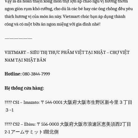
Vậy là đã hoàn thiện xong món thịt lợn áp chảo ngũ vị hương thơm
ngon giòn rụm khó cưỡng, cho dù là các bé hay các ông chồng đều yêu
thích hương vị của món ăn này. Vietmart chúc bạn áp dụng thành
công và có một bữa ăn ngon miệng với gia đình nhé!
——————
VIETMART – SIÊU THỊ THỰC PHẨM VIỆT TẠI NHẬT – CHỢ VIỆT
NAM TẠI NHẬT BẢN
Hotline:
080-3844-7999
Hệ thống cửa hàng:
???? CS1 – Imazato: 〒544-0001 大阪府大阪市生野区新今里３丁目
３−1
???? CS2 – Ebisu: 〒556-0003 大阪府大阪市浪速区恵美須西2丁目
2-1 アームサミット1階北側