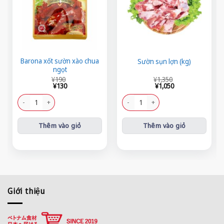
Barona xốt sườn xào chua
Sườn sụn lợn (kg)
ngọt
Giá
Giá
Giá
Giá
¥
190
¥
1,350
gốc
hiện
gốc
hiện
¥
130
¥
1,050
là:
tại
là:
tại
¥190.
là:
¥1,350.
là:
Barona xốt sườn xào chua ngọt số lượng
Sườn sụn lợn (kg) số lượng
¥130.
¥1,050.
Thêm vào giỏ
Thêm vào giỏ
Giới thiệu