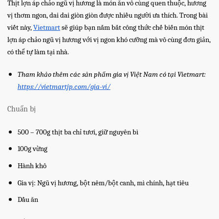
Thịt lợn áp chảo ngũ vị hương là món ăn vô cùng quen thuộc, hương
vị thơm ngon, dai dai giòn giòn được nhiều người ưa thích. Trong bài
viết này,
Vietmart
sẽ giúp bạn nắm bắt công thức chế biến món thịt
lợn áp chảo ngũ vị hương với vị ngon khó cưỡng mà vô cùng đơn giản,
có thể tự làm tại nhà.
Tham khảo thêm các sản phẩm gia vị Việt Nam có tại Vietmart:
https://vietmartjp.com/gia-vi/
Chuẩn bị
500 – 700g thịt ba chỉ tươi, giữ nguyên bì
100g vừng
Hành khô
Gia vị: Ngũ vị hương, bột nêm/bột canh, mì chính, hạt tiêu
Dầu ăn