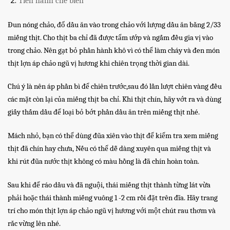
Tiến hành chế biến
Đun nóng chảo, đổ dầu ăn vào trong chảo với lượng dầu ăn bằng 2/33
miếng thịt. Cho thịt ba chỉ đã được tẩm ướp và ngấm đều gia vị vào
trong chảo. Nên gạt bỏ phần hành khô vì có thể làm cháy và đen món
thịt lợn áp chảo ngũ vị hương khi chiên trọng thời gian dài.
Chú ý là nên áp phần bì để chiên trước,sau đó lần lượt chiên vàng đều
các mặt còn lại của miếng thịt ba chỉ. Khi thịt chín, hãy vớt ra và dùng
giấy thấm dầu để loại bỏ bớt phần dầu ăn trên miếng thịt nhé.
Mách nhỏ, bạn có thể dùng đũa xiên vào thịt để kiểm tra xem miếng
thịt đã chín hay chưa, Nếu có thể dễ dàng xuyên qua miếng thịt và
khi rút đũa nước thịt không có màu hồng là đã chín hoàn toàn.
Sau khi để ráo dầu và đã nguội, thái miếng thịt thành từng lát vừa
phải hoặc thái thành miếng vuông 1 -2 cm rồi đặt trên đĩa. Hãy trang
trí cho món thịt lợn áp chảo ngũ vị hương với một chút rau thơm và
rắc vừng lên nhé.