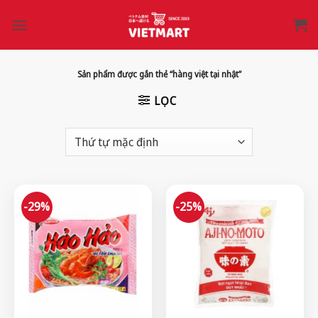
Bỏ
qua
nội
dung
Sản phẩm được gắn thẻ “hàng việt tại nhật”
LỌC
-29%
-25%