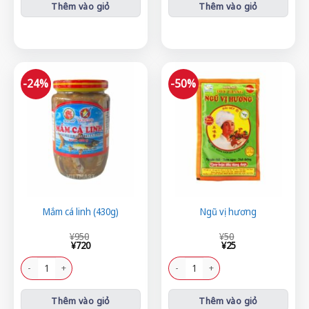
Thêm vào giỏ
Thêm vào giỏ
-24%
-50%
Mắm cá linh (430g)
Ngũ vị hương
Giá
Giá
Giá
Giá
¥
950
¥
50
gốc
hiện
gốc
hiện
¥
720
¥
25
là:
tại
là:
tại
¥950.
là:
¥50.
là:
Mắm cá linh (430g) số lượng
Ngũ vị hương số lượng
¥720.
¥25.
Thêm vào giỏ
Thêm vào giỏ