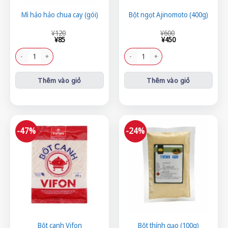
Mì hảo hảo chua cay (gói)
Bột ngọt Ajinomoto (400g)
Giá
Giá
Giá
Giá
¥
120
¥
600
gốc
hiện
gốc
hiện
¥
85
¥
450
là:
tại
là:
tại
¥120.
là:
¥600.
là:
Mì hảo hảo chua cay (gói) số lượng
Bột ngọt Ajinomoto (400g) số lượng
¥85.
¥450.
Thêm vào giỏ
Thêm vào giỏ
-47%
-24%
Bột canh Vifon
Bột thính gạo (100g)