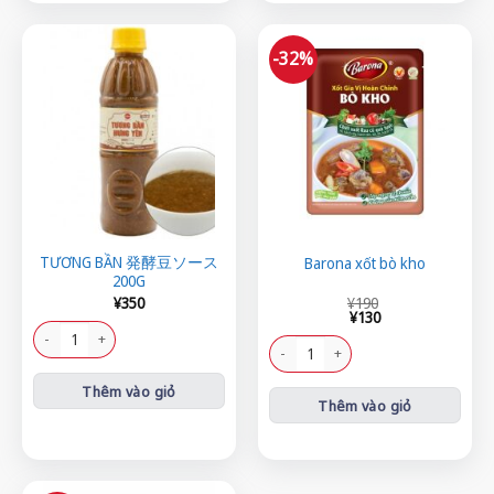
-32%
TƯƠNG BẦN 発酵豆ソース
Barona xốt bò kho
200G
Giá
Giá
¥
350
¥
190
gốc
hiện
¥
130
là:
tại
TƯƠNG BẦN 発酵豆ソース 200G số lượng
¥190.
là:
Barona xốt bò kho số lượng
¥130.
Thêm vào giỏ
Thêm vào giỏ