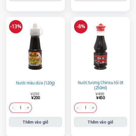
-13%
-8%
Nước tương Chinsu tỏi ớt
Nước màu dừa (120g)
(250ml)
Giá
Giá
Giá
Giá
¥
230
¥
490
gốc
hiện
gốc
hiện
¥
200
¥
450
là:
tại
là:
tại
¥230.
là:
¥490.
là:
Nước màu dừa (120g) số lượng
Nước tương Chinsu tỏi ớt (250ml) số 
¥200.
¥450.
Thêm vào giỏ
Thêm vào giỏ