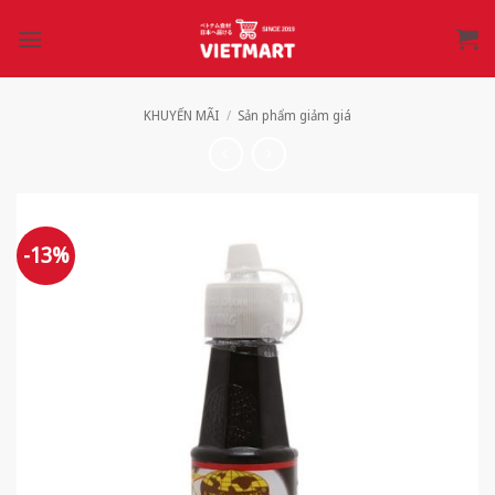
Bỏ
qua
nội
dung
KHUYẾN MÃI
/
Sản phẩm giảm giá
-13%