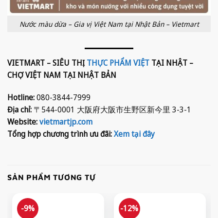
Nước màu dừa – Gia vị Việt Nam tại Nhật Bản – Vietmart
VIETMART – SIÊU THỊ
THỰC PHẨM VIỆT
TẠI NHẬT –
CHỢ VIỆT NAM TẠI NHẬT BẢN
Hotline:
080-3844-7999
Địa chỉ:
〒544-0001 大阪府大阪市生野区新今里 3-3-1
Website:
vietmartjp.com
Tổng hợp chương trình ưu đãi:
Xem tại đây
SẢN PHẨM TƯƠNG TỰ
-9%
-12%