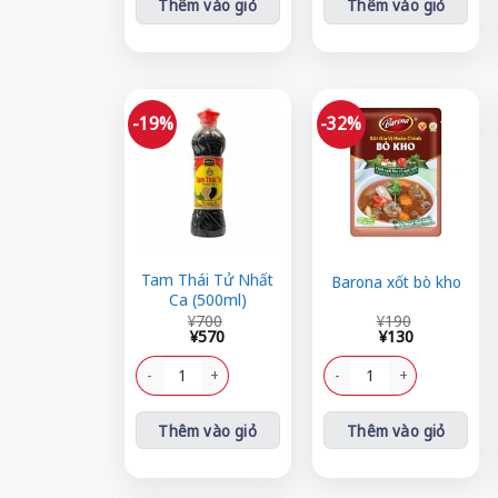
Thêm vào giỏ
Thêm vào giỏ
-19%
-32%
Tam Thái Tử Nhất
Barona xốt bò kho
Ca (500ml)
Giá
Giá
Giá
Giá
¥
700
¥
190
gốc
hiện
gốc
hiện
¥
570
¥
130
là:
tại
là:
tại
¥700.
là:
Tam Thái Tử Nhất Ca (500ml) số lượng
¥190.
là:
Barona xốt bò kho số lượn
¥570.
¥130.
Thêm vào giỏ
Thêm vào giỏ