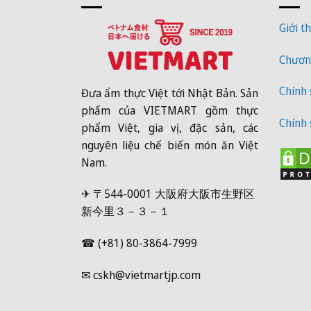
Giới th
Chương
Chính
Đưa ẩm thực Việt tới Nhật Bản. Sản
phẩm của VIETMART gồm thực
Chính 
phẩm Việt, gia vị, đặc sản, các
nguyên liệu chế biến món ăn Việt
Nam.
✈ 〒544-0001 大阪府大阪市生野区
新今里３－３－１
☎ (+81) 80-3864-7999
✉ cskh@vietmartjp.com