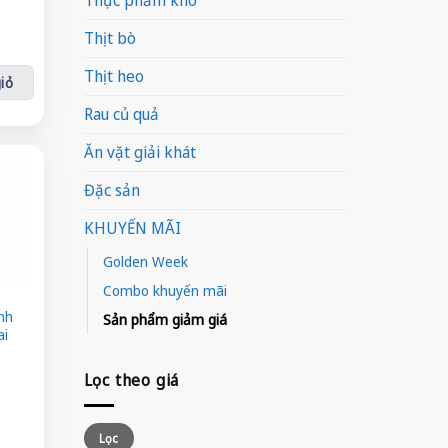
Thực phẩm khô
u tỏi ớt (250ml) số lượng
Thịt bò
Thịt heo
iỏ
Rau củ quả
Ăn vặt giải khát
Đặc sản
KHUYẾN MÃI
Golden Week
Combo khuyến mãi
nh
Sản phẩm giảm giá
ai
Lọc theo giá
amilk chai (300ml) số lượng
Giá
Giá
Lọc
thấp
cao