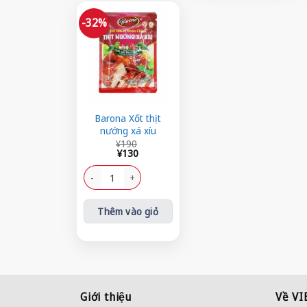
-32%
Barona Xốt thịt
nướng xá xíu
Giá
Giá
¥
190
gốc
hiện
¥
130
là:
tại
¥190.
là:
Barona Xốt thịt nướng xá xíu số lượng
¥130.
Thêm vào giỏ
Giới thiệu
Về V