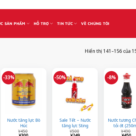
C SẢN PHẨM
HỖ TRỢ
TIN TỨC
VỀ CHÚNG TÔI
Hiển thị 141–156 của 1
-33%
-50%
-8%
Nước tăng lực Bò
Sale Tết – Nước
Nước tương C
Húc
tăng lực Sting
tỏi ớt (250m
Giá
Giá
Giá
Giá
Giá
Giá
¥
450
¥
500
¥
490
gốc
hiện
gốc
hiện
gốc
hiện
¥
300
¥
249
¥
450