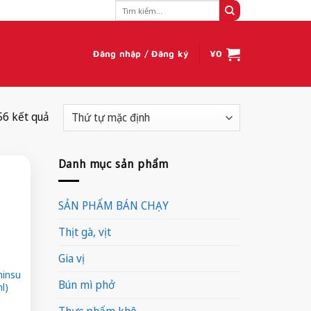
Tìm
kiếm:
Đăng nhập / Đăng ký
¥
0
56 kết quả
Danh mục sản phẩm
SẢN PHẨM BÁN CHẠY
Thịt gà, vịt
Gia vị
hinsu
Bún mì phở
l)