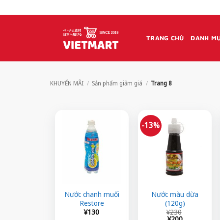
Bỏ
qua
nội
TRANG CHỦ
DANH MỤ
dung
KHUYẾN MÃI
/
Sản phẩm giảm giá
/
Trang 8
-13%
Nước chanh muối
Nước màu dừa
Restore
(120g)
Giá
Giá
¥
130
¥
230
gốc
hiện
¥
200