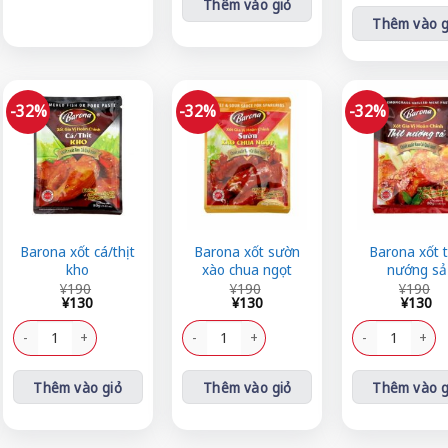
Thêm vào giỏ
Thêm vào g
-32%
-32%
-32%
Barona xốt cá/thịt
Barona xốt sườn
Barona xốt t
kho
xào chua ngọt
nướng sả
Giá
Giá
Giá
Giá
Giá
Giá
¥
190
¥
190
¥
190
gốc
hiện
gốc
hiện
gốc
hiện
¥
130
¥
130
¥
130
là:
tại
là:
tại
là:
tại
g
¥190.
là:
Barona xốt cá/thịt kho số lượng
¥190.
là:
Barona xốt sườn xào chua ngọt số lượng
¥190.
là:
Barona xốt thịt 
¥130.
¥130.
¥130.
Thêm vào giỏ
Thêm vào giỏ
Thêm vào g