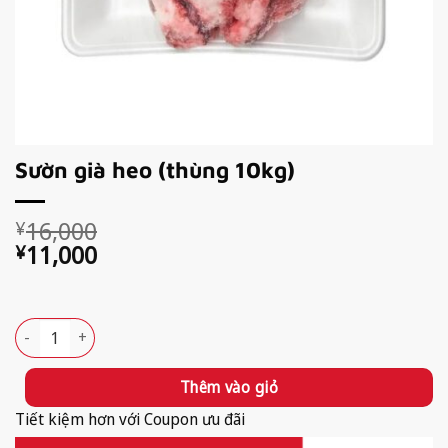
Sườn già heo (thùng 10kg)
Giá
Giá
16,000
¥
gốc
hiện
11,000
¥
là:
tại
Available!
¥16,000.
là:
¥11,000.
Sườn già heo (thùng 10kg) số lượng
Thêm vào giỏ
Tiết kiệm hơn với Coupon ưu đãi