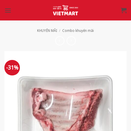
Bỏ
qua
nội
dung
KHUYẾN MÃI
/
Combo khuyến mãi
-31%