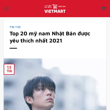
Bỏ
qua
nội
dung
TIN TỨC
Top 20 mỹ nam Nhật Bản được
yêu thích nhất 2021
13
Th8