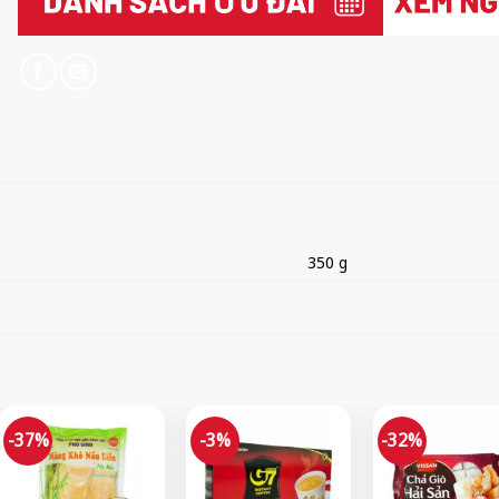
350 g
-37%
-3%
-32%