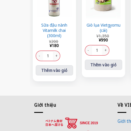
Sữa đậu nành
Giò lụa Vietgyomu
Vitamilk chai
(cái)
Giá
Giá
(300ml)
¥
1,350
gốc
hiện
¥
990
Giá
Giá
¥
200
là:
tại
gốc
hiện
¥
180
¥1,350.
là:
Giò lụa Vietgyomu (cái) số 
là:
tại
¥990.
¥200.
là:
Sữa đậu nành Vitamilk chai (300ml) số lượng
¥180.
Thêm vào giỏ
Thêm vào giỏ
Giới thiệu
Về V
Giới th