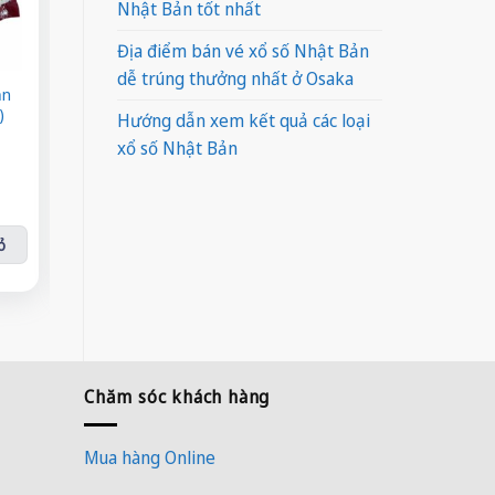
Nhật Bản tốt nhất
Địa điểm bán vé xổ số Nhật Bản
dễ trúng thưởng nhất ở Osaka
ản
Khô bò miếng
Nước chanh muối
Cá h
)
(250g)
Restore
Hướng dẫn xem kết quả các loại
Giá
Giá
¥
1,350
¥
130
xổ số Nhật Bản
gốc
hiện
Nước chanh muối Restore số lượng
là:
tại
Thêm vào giỏ
issan (500g) số lượng
¥190.
là:
Cá hộp x
¥150.
Thêm vào giỏ
ỏ
Thê
Chăm sóc khách hàng
Mua hàng Online