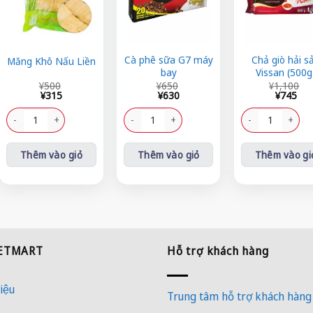
Cà phê sữa G7 máy
Chả giò hải s
Măng Khô Nấu Liền
bay
Vissan (500g
Giá
Giá
Giá
Giá
Giá
Giá
¥
500
¥
650
¥
1,100
gốc
hiện
gốc
hiện
gốc
hiện
¥
315
¥
630
¥
745
là:
tại
là:
tại
là:
tại
lượng
¥500.
là:
Măng Khô Nấu Liền số lượng
¥650.
là:
Cà phê sữa G7 máy bay số lượng
¥1,100.
là:
Chả giò hải sản V
¥315.
¥630.
¥745.
Thêm vào giỏ
Thêm vào giỏ
Thêm vào gi
IETMART
Hỗ trợ khách hàng
iệu
Trung tâm hỗ trợ khách hàng