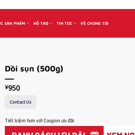
C SẢN PHẨM
HỖ TRỢ
TIN TỨC
VỀ CHÚNG TÔI
Dồi sụn (500g)
950
¥
Contact Us
Tiết kiệm hơn với Coupon ưu đãi