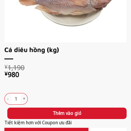
Cá diêu hồng (kg)
Giá
Giá
1,190
¥
gốc
hiện
980
¥
là:
tại
Available!
¥1,190.
là:
¥980.
Cá diêu hồng (kg) số lượng
Thêm vào giỏ
Tiết kiệm hơn với Coupon ưu đãi