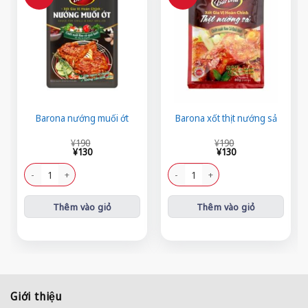
Barona nướng muối ớt
Barona xốt thịt nướng sả
Giá
Giá
Giá
Giá
¥
190
¥
190
gốc
hiện
gốc
hiện
¥
130
¥
130
là:
tại
là:
tại
¥190.
là:
¥190.
là:
Barona nướng muối ớt số lượng
Barona xốt thịt nướng sả số lượng
¥130.
¥130.
Thêm vào giỏ
Thêm vào giỏ
Giới thiệu