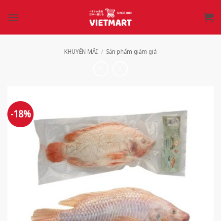
Bỏ
qua
nội
dung
KHUYẾN MÃI
/
Sản phẩm giảm giá
-18%