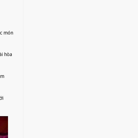
ác món
ài hòa
ấm
ới