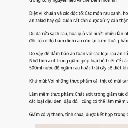
Diệt vi khuẩn và các độc tố: Các món rau xanh, h
ăn salad hay gỏi cuốn rất cần được xử lý cẩn thận
Dù đã rửa sạch rau, hoa quả với nước nhiều lần 
độc tố có độ bám dính cao còn lại trên thực ph
Do vậy để đảm bảo an toàn với các loại rau ăn s
Nhờ tính axit trong giấm giúp loại bỏ triệt để c
500ml nước để ngâm rau hoặc trái cây sẽ diệt khu
Khử mùi: Với những thực phẩm cá, thịt có mùi ta
Làm mềm thực phẩm: Chất axit trong giấm tác đ
các loại đậu đen, đậu đỏ… cũng có thể làm mềm v
Giấm có vị thanh, tỉnh chua, được kết hợp trong