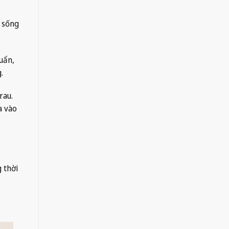
u sống
uẩn,
.
rau.
a vào
 thời