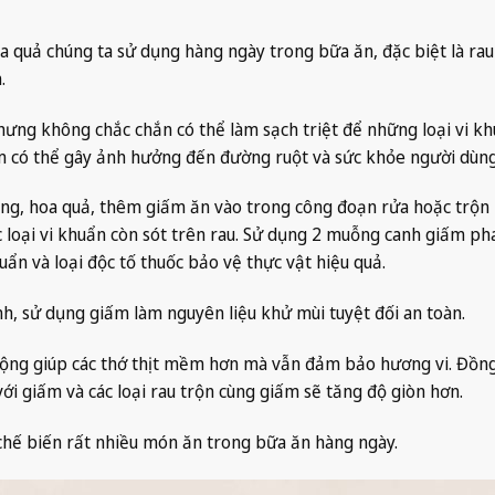
oa quả chúng ta sử dụng hàng ngày trong bữa ăn, đặc biệt là ra
.
nhưng không chắc chắn có thể làm sạch triệt để những loại vi kh
ẩm có thể gây ảnh hưởng đến đường ruột và sức khỏe người dùng
ống, hoa quả, thêm giấm ăn vào trong công đoạn rửa hoặc trộn 
ác loại vi khuẩn còn sót trên rau. Sử dụng 2 muỗng canh giấm ph
ẩn và loại độc tố thuốc bảo vệ thực vật hiệu quả.
nh, sử dụng giấm làm nguyên liệu khử mùi tuyệt đối an toàn.
ộng giúp các thớ thịt mềm hơn mà vẫn đảm bảo hương vi. Đồng
ới giấm và các loại rau trộn cùng giấm sẽ tăng độ giòn hơn.
 chế biến rất nhiều món ăn trong bữa ăn hàng ngày.