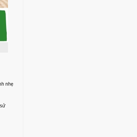
nh nhẹ
 sử